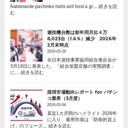
ポ
6,464
Nationwide pachinko halls will host a gr…
続きを読
ー
:
店。
む
ト
Pachinko
前
for
Halls
年
パ
to
比
遊技機台数は前年同月比４万
チ
Offer
242
8,023台（1.6％）減少 2026年
ン
First-
店
2月末時点
コ
Ever
（3.6％）
2026-03-20
業
On-
減
界
全日本遊技事業協同組合連合会が
Floor
（4
3月18日に発表した、「組合加盟店舗の実態調査」
Free
:
月
に…
続きを読む
Trials
遊
度）
to
技
Attract
機
採用市場動向レポート for パチン
Anime
台
コ業界（3月度）
Fans
数
2026-03-04
through
は
“Oshi”
直近1カ月間のハイライト 2026年
前
IP
に入り、雇用市場は「防衛的賃上
年
Strategy
:
げ」のフェーズ…
続きを読む