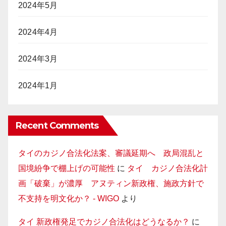
2024年5月
2024年4月
2024年3月
2024年1月
Recent Comments
タイのカジノ合法化法案、審議延期へ 政局混乱と
国境紛争で棚上げの可能性
に
タイ カジノ合法化計
画「破棄」が濃厚 アヌティン新政権、施政方針で
不支持を明文化か？ - WIGO
より
タイ 新政権発足でカジノ合法化はどうなるか？
に