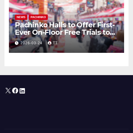
NEWS
PACHINKO
Pachinko Halls to Offer First-
Ever On-Floor Free Trials to
Attract Anime Fans through
2026-03-24
TT
“Oshi” IP Strategy
X
Facebook
LinkedIn