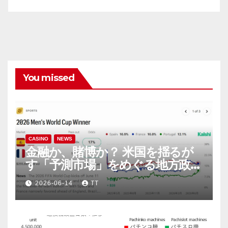
You missed
CASINO
NEWS
金融か、賭博か？ 米国を揺るが
す「予測市場」をめぐる地方政府
と連邦政府の攻防
2026-06-14
TT