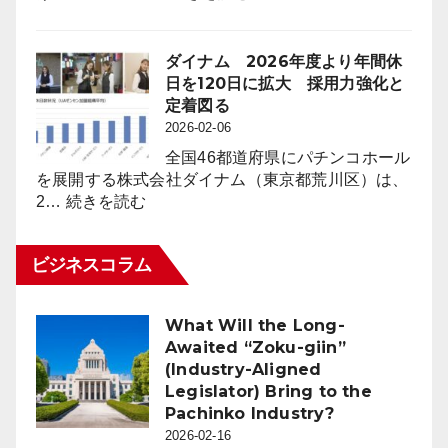
同
採
月
用
比
市
ダイナム 2026年度より年間休
４
場
日を120日に拡大 採用力強化と
万
動
定着図る
8,023
向
2026-02-06
台
レ
（1.6％）
全国46都道府県にパチンコホール
ポ
減
を展開する株式会社ダイナム（東京都荒川区）は、
ー
:
少
2…
続きを読む
ト
ダ
2026
for
イ
年
パ
ビジネスコラム
ナ
2
チ
ム
月
ン
2026
末
コ
What Will the Long-
年
時
業
Awaited “Zoku-giin”
度
点
界
(Industry-Aligned
よ
（3
Legislator) Bring to the
り
月
Pachinko Industry?
年
度）
2026-02-16
間