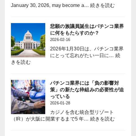
休
:
January 30, 2026, may become a…
続きを読む
日
What
を
Will
120
the
悲願の族議員誕生はパチンコ業界
日
Long-
に何をもたらすのか？
に
Awaited
2026-02-16
拡
“Zoku-
2026年1月30日は、パチンコ業界
大
giin”
にとって忘れがたい一日に…
続
採
(Industry-
:
きを読む
用
Aligned
悲
力
Legislator
願
強
Bring
の
パチンコ業界には「負の影響対
化
to
族
策」の新たな枠組みの必要性が迫
と
the
議
っている
定
Pachinko
員
2026-01-28
着
Industry?
誕
図
カジノを含む統合型リゾート
生
る
:
（IR）が大阪に開業するまで5 年…
続きを読む
は
パ
パ
チ
チ