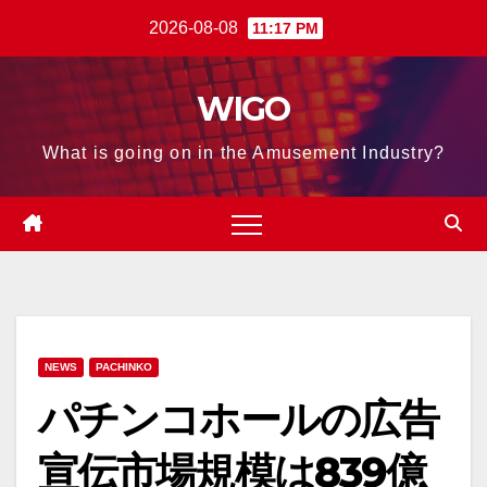
Skip
2026-08-08
11:17 PM
to
content
WIGO
What is going on in the Amusement Industry?
NEWS
PACHINKO
パチンコホールの広告
宣伝市場規模は839億