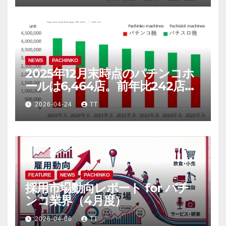
NEWS
PACHINKO
2025年12月末時点のパチンコホ
ールは6,464店。前年比242店
（3.6％）減
2026-04-24
TT
FEATURE
NEWS
PACHINKO
採用市場動向レポート for パチ
ンコ業界（4月度）
2026-04-06
TT