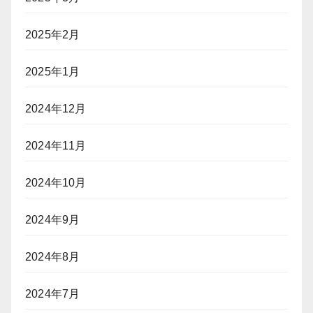
2025年2月
2025年1月
2024年12月
2024年11月
2024年10月
2024年9月
2024年8月
2024年7月