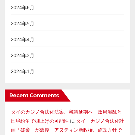
2024年6月
2024年5月
2024年4月
2024年3月
2024年1月
Recent Comments
タイのカジノ合法化法案、審議延期へ 政局混乱と
国境紛争で棚上げの可能性
に
タイ カジノ合法化計
画「破棄」が濃厚 アヌティン新政権、施政方針で