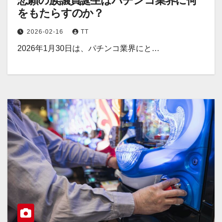
悲願の族議員誕生はパチンコ業界に何
をもたらすのか？
2026-02-16
TT
2026年1月30日は、パチンコ業界にと…