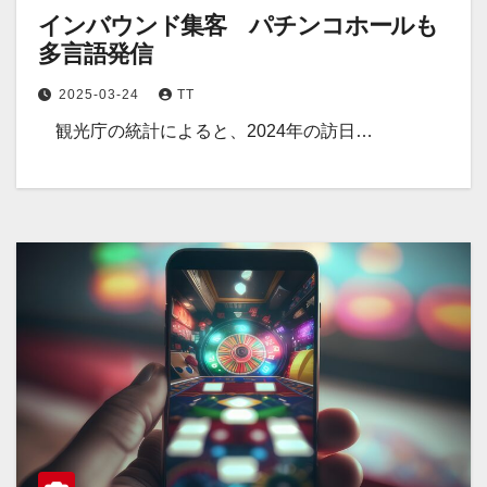
インバウンド集客 パチンコホールも
多言語発信
2025-03-24
TT
観光庁の統計によると、2024年の訪日…