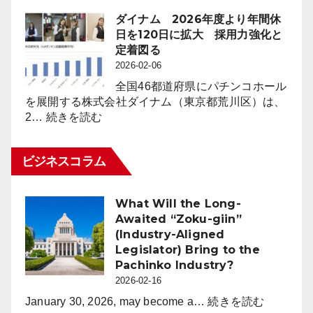
用
比
市
ダイナム 2026年度より年間休
４
場
日を120日に拡大 採用力強化と
万
動
定着図る
8,023
向
2026-02-06
台
レ
（1.6％）
全国46都道府県にパチンコホール
ポ
減
を展開する株式会社ダイナム（東京都荒川区）は、
ー
:
少
2…
続きを読む
ト
ダ
2026
for
イ
年
パ
ビジネスコラム
ナ
2
チ
ム
月
ン
2026
末
コ
What Will the Long-
年
時
業
Awaited “Zoku-giin”
度
点
界
(Industry-Aligned
よ
（3
Legislator) Bring to the
り
月
Pachinko Industry?
年
度）
2026-02-16
間
休
:
January 30, 2026, may become a…
続きを読む