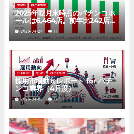
NEWS
PACHINKO
2025年12月末時点のパチンコホ
ールは6,464店。前年比242店
（3.6％）減
2026-04-24
TT
FEATURE
NEWS
PACHINKO
採用市場動向レポート for パチ
ンコ業界（4月度）
2026-04-06
TT