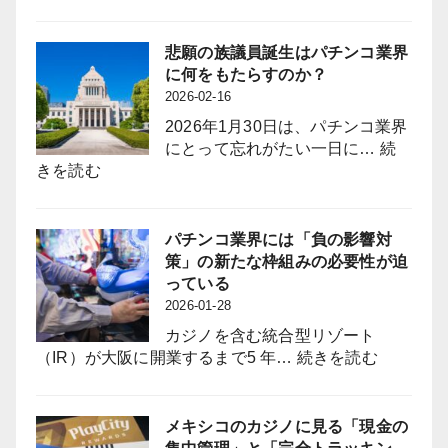
日
What
を
Will
120
the
悲願の族議員誕生はパチンコ業界
日
Long-
に何をもたらすのか？
に
Awaited
2026-02-16
拡
“Zoku-
2026年1月30日は、パチンコ業界
大
giin”
にとって忘れがたい一日に…
続
採
(Industry-
:
きを読む
用
Aligned
悲
力
Legislator
願
強
Bring
の
パチンコ業界には「負の影響対
化
to
族
策」の新たな枠組みの必要性が迫
と
the
議
っている
定
Pachinko
員
2026-01-28
着
Industry?
誕
図
カジノを含む統合型リゾート
生
る
:
（IR）が大阪に開業するまで5 年…
続きを読む
は
パ
パ
チ
チ
ン
メキシコのカジノに見る「現金の
ン
コ