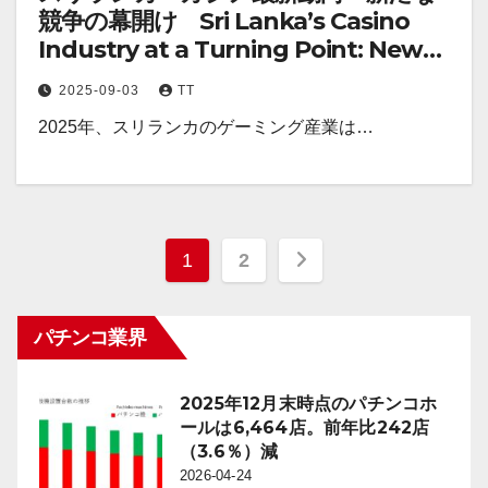
競争の幕開け Sri Lanka’s Casino
Industry at a Turning Point: New
Licenses, New Rivals
2025-09-03
TT
2025年、スリランカのゲーミング産業は…
投
1
2
稿
パチンコ業界
の
ペ
2025年12月末時点のパチンコホ
ー
ールは6,464店。前年比242店
（3.6％）減
ジ
2026-04-24