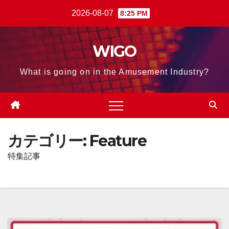
Skip
2026-08-07
8:25 PM
to
content
WIGO
What is going on in the Amusement Industry?
カテゴリー:
Feature
特集記事