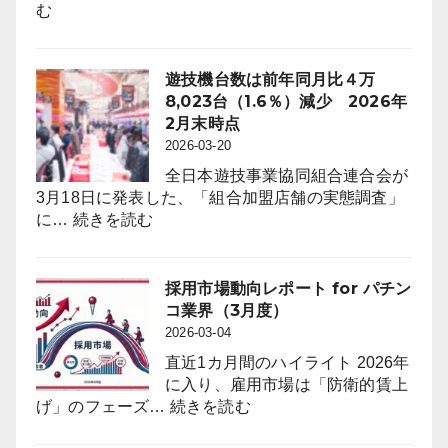
:
店。
む
ト
Pachinko
前
for
Halls
年
パ
to
比
遊技機台数は前年同月比４万
チ
Offer
242
8,023台（1.6％）減少 2026年
ン
First-
店
2月末時点
コ
Ever
（3.6％）
2026-03-20
業
On-
減
界
全日本遊技事業協同組合連合会が
Floor
（4
3月18日に発表した、「組合加盟店舗の実態調査」
Free
:
月
に…
続きを読む
Trials
遊
度）
to
技
Attract
機
採用市場動向レポート for パチン
Anime
台
コ業界（3月度）
Fans
数
2026-03-04
through
は
“Oshi”
直近1カ月間のハイライト 2026年
前
IP
に入り、雇用市場は「防衛的賃上
年
Strategy
:
げ」のフェーズ…
続きを読む
同
採
月