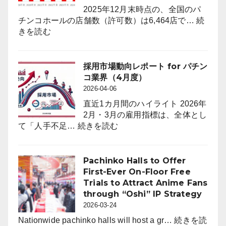
2025年12月末時点の、全国のパ
送
チンコホールの店舗数（許可数）は6,464店で…
続
:
きを読む
り
2025
年
12
採用市場動向レポート for パチン
月
コ業界（4月度）
末
2026-04-06
時
直近1カ月間のハイライト 2026年
点
2月・3月の雇用指標は、全体とし
の
:
て「人手不足…
続きを読む
パ
採
チ
用
ン
市
Pachinko Halls to Offer
コ
場
First-Ever On-Floor Free
ホ
動
Trials to Attract Anime Fans
ー
向
through “Oshi” IP Strategy
ル
レ
2026-03-24
は
ポ
6,464
Nationwide pachinko halls will host a gr…
続きを読
ー