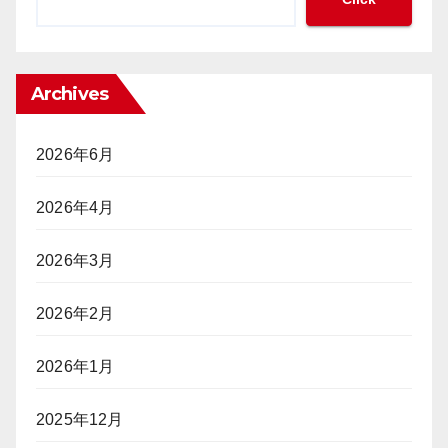
大
性
管
会
が
理」
参
迫
と
加
っ
「完
Archives
は
て
全
「不
い
ト
法
る
ラ
2026年6月
就
ッ
労」
キ
2026年4月
か？
ン
グ」
ポ
2026年3月
（前
ー
編）
カ
2026年2月
ー
プ
レ
2026年1月
イ
ヤ
2025年12月
ー