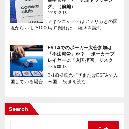
集中管理」と「完全トラッキン
コ
業
グ」（前編）
業
界
2025-12-15
界
に
に
メキシコシティはアメリカとの国
は
何
:
境からおよそ1000キロ離れた…
続きを読む
「負
を
メ
の
も
キ
影
た
シ
ESTAでのポーカー大会参加は
響
ら
コ
「不法就労」か？ ポーカープ
対
す
の
レイヤーに「入国拒否」リスク
策」
の
カ
2025-08-15
の
か？
ジ
新
B-1/B-2観光ビザまたはESTAで入
ノ
:
た
国している場合：米国…
続きを読む
に
ESTA
な
見
で
枠
る
の
組
「現
ポ
み
Search
金
ー
の
の
カ
必
集
ー
要
Click
中