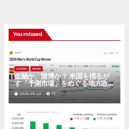
You missed
CASINO
NEWS
金融か、賭博か？ 米国を揺るが
す「予測市場」をめぐる地方政府
と連邦政府の攻防
2026-06-14
TT