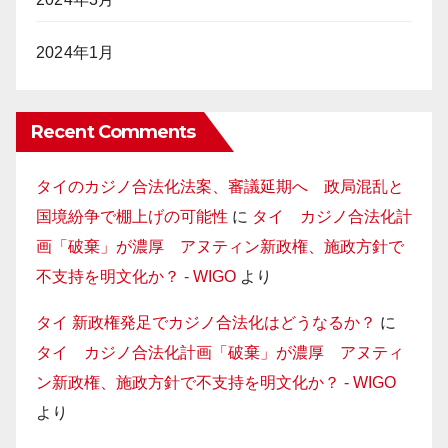
2024年1月
Recent Comments
タイのカジノ合法化法案、審議延期へ 政局混乱と
国境紛争で棚上げの可能性
に
タイ カジノ合法化計
画「破棄」が濃厚 アヌティン新政権、施政方針で
不支持を明文化か？ - WIGO
より
タイ 新政権発足でカジノ合法化はどうなるか？
に
タイ カジノ合法化計画「破棄」が濃厚 アヌティ
ン新政権、施政方針で不支持を明文化か？ - WIGO
より