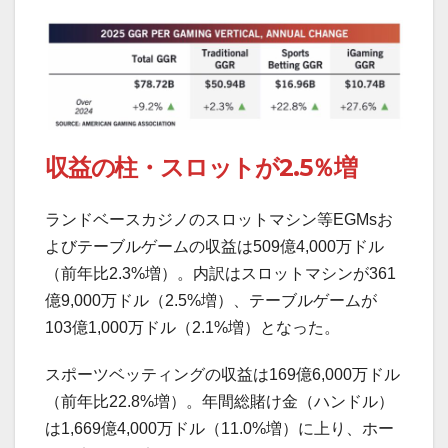
収益の柱・スロットが2.5％増
ランドベースカジノのスロットマシン等EGMsお
よびテーブルゲームの収益は509億4,000万ドル
（前年比2.3%増）。内訳はスロットマシンが361
億9,000万ドル（2.5%増）、テーブルゲームが
103億1,000万ドル（2.1%増）となった。
スポーツベッティングの収益は169億6,000万ドル
（前年比22.8%増）。年間総賭け金（ハンドル）
は1,669億4,000万ドル（11.0%増）に上り、ホー