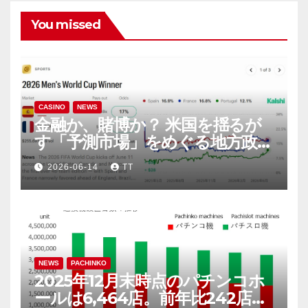
You missed
CASINO
NEWS
金融か、賭博か？ 米国を揺るが
す「予測市場」をめぐる地方政府
と連邦政府の攻防
2026-06-14
TT
NEWS
PACHINKO
2025年12月末時点のパチンコホ
ールは6,464店。前年比242店