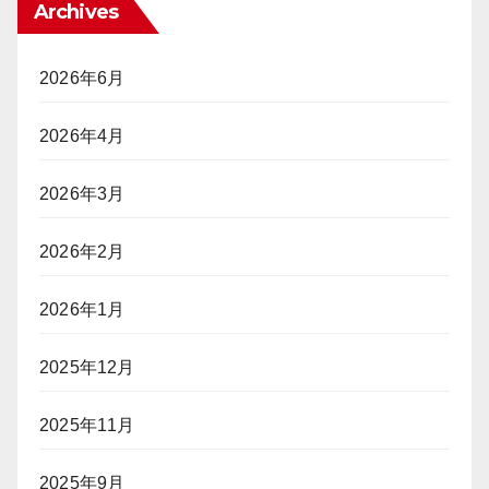
「完
Archives
は
て
全
「不
い
ト
法
る
ラ
2026年6月
就
ッ
労」
キ
2026年4月
か？
ン
グ」
ポ
2026年3月
（前
ー
編）
カ
2026年2月
ー
プ
レ
2026年1月
イ
ヤ
2025年12月
ー
に
2025年11月
「入
国
拒
2025年9月