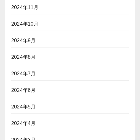
2024年11月
2024年10月
2024年9月
2024年8月
2024年7月
2024年6月
2024年5月
2024年4月
2024年3月