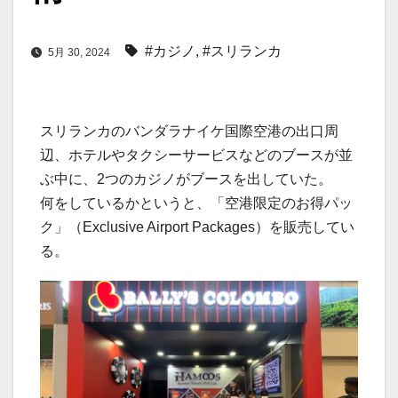
#カジノ
,
#スリランカ
5月 30, 2024
スリランカのバンダラナイケ国際空港の出口周
辺、ホテルやタクシーサービスなどのブースが並
ぶ中に、2つのカジノがブースを出していた。
何をしているかというと、「空港限定のお得パッ
ク」（Exclusive Airport Packages）を販売してい
る。