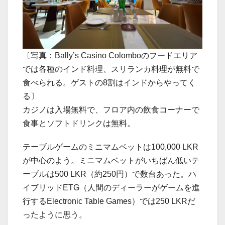
〔写真：Bally’s Casino Colomboのフードエリア
では各種のインド料理、スリランカ料理が無料で
食べられる。ゲストの8割はインドからやってく
る〕
カジノは入場無料で、フロア内の飲食コーナーで
食事とソフトドリンクは無料。
テーブルゲームのミニマムベットは100,000 LKR
が中心のよう。ミニマムベットがいちばん低いテ
ーブルは500 LKR（約250円）で数台あった。ハ
イブリッドETG（人間のディーラーがゲームを進
行するElectronic Table Games）では250 LKRだ
ったように思う。