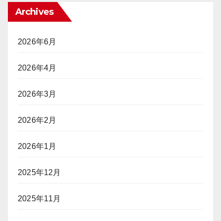
加
っ
「完
Archives
は
て
全
「不
い
ト
法
る
ラ
2026年6月
就
ッ
労」
キ
2026年4月
か？
ン
グ」
ポ
2026年3月
（前
ー
編）
カ
2026年2月
ー
プ
レ
2026年1月
イ
ヤ
2025年12月
ー
に
2025年11月
「入
国
拒