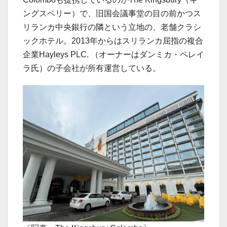
ングスベリー）で、旧国会議事堂の目の前かつス
リランカ中央銀行の隣という立地の、老舗クラシ
ックホテル。2013年からはスリランカ屈指の複合
企業Hayleys PLC. （オーナーはダンミカ・ペレイ
ラ氏）の子会社が所有運営している。