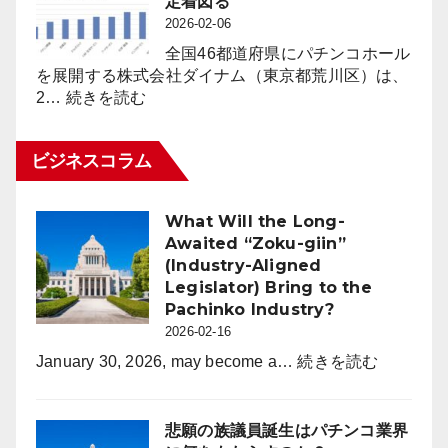
定着図る
8,023
向
2026-02-06
台
レ
（1.6％）
全国46都道府県にパチンコホール
ポ
減
を展開する株式会社ダイナム（東京都荒川区）は、
ー
:
少
2…
続きを読む
ト
ダ
2026
for
イ
年
パ
ビジネスコラム
ナ
2
チ
ム
月
ン
2026
末
コ
What Will the Long-
年
時
業
Awaited “Zoku-giin”
度
点
界
(Industry-Aligned
よ
（3
Legislator) Bring to the
り
月
Pachinko Industry?
年
度）
2026-02-16
間
休
:
January 30, 2026, may become a…
続きを読む
日
What
を
Will
120
the
悲願の族議員誕生はパチンコ業界