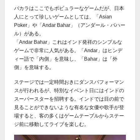
バカラはここでもポピュラーなゲームだが、日本
人にとって珍しいゲームとしては、「Asian
Poker」や「Andar Bahar」（アンダール・バハー
ル）がある。
「Andar Bahar」これはインド発祥のシンプルな
ゲームで非常に人気がある。「Andar」はヒンデ
ィー語で「内側」を意味し、「Bahar」は「外
側」を意味する。
ステージでは一定時間おきにダンスパフォーマン
スが行われるが、特別なイベント日にはインドの
スーパースターを招聘する。インドでは目の前で
見ることができないような有名な女優や歌手が登
場すると、客の多くはゲームテーブルからステー
ジ前に移動してライブを楽しむ。