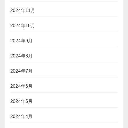
2024年11月
2024年10月
2024年9月
2024年8月
2024年7月
2024年6月
2024年5月
2024年4月