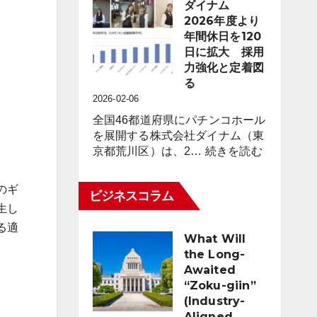
市
ダイナム
8,023
場
2026年度より
台
動
年間休日を120
（1.6％）
向
日に拡大 採用
減
レ
力強化と定着図
少
ポ
る
2026
ー
2026-02-06
年
ト
2
全国46都道府県にパチンコホール
for
月
を展開する株式会社ダイナム（東
パ
末
:
京都荒川区）は、2…
続きを読む
チ
時
ダ
ン
点
イ
のギ
コ
ビジネスコラム
ナ
業
生し
ム
界
る適
2026
（3
What Will
年
月
the Long-
度
度）
Awaited
よ
“Zoku-giin”
り
(Industry-
年
Aligned