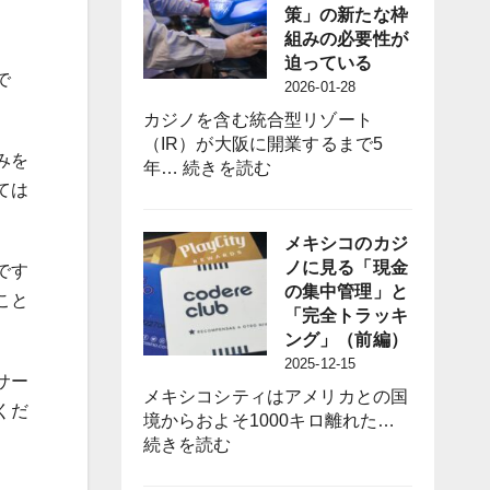
議
策」の新たな枠
員
組みの必要性が
誕
迫っている
で
生
2026-01-28
は
カジノを含む統合型リゾート
パ
（IR）が大阪に開業するまで5
チ
みを
:
年…
続きを読む
ン
ては
パ
コ
チ
業
ン
メキシコのカジ
界
コ
ノに見る「現金
です
に
業
の集中管理」と
何
こと
界
「完全トラッキ
を
に
ング」（前編）
も
は
2025-12-15
た
サー
「負
ら
メキシコシティはアメリカとの国
の
くだ
す
境からおよそ1000キロ離れた…
影
の
:
続きを読む
響
か？
メ
対