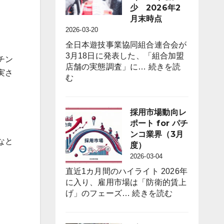
度）
On-
少 2026年2
Floor
月末時点
Free
2026-03-20
Trials
全日本遊技事業協同組合連合会が
to
3月18日に発表した、「組合加盟
チン
Attract
店舗の実態調査」に…
続きを読
Anime
実さ
:
む
Fans
遊
through
技
“Oshi”
機
採用市場動向レ
IP
台
ポート for パチ
Strategy
数
ンコ業界（3月
なと
は
度）
前
2026-03-04
年
直近1カ月間のハイライト 2026年
同
に入り、雇用市場は「防衛的賃上
月
:
げ」のフェーズ…
続きを読む
比
採
４
用
万