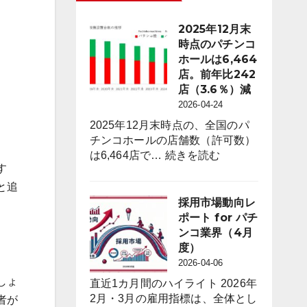
2025年12月末
時点のパチンコ
ホールは6,464
店。前年比242
店（3.6％）減
2026-04-24
2025年12月末時点の、全国のパ
チンコホールの店舗数（許可数）
:
は6,464店で…
続きを読む
す
2025
年
と追
12
採用市場動向レ
月
ポート for パチ
末
ンコ業界（4月
時
度）
点
2026-04-06
の
しょ
直近1カ月間のハイライト 2026年
パ
2月・3月の雇用指標は、全体とし
者が
チ