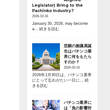
間
Legislator) Bring to the
休
Pachinko Industry?
日
2026-02-16
を
120
January 30, 2026, may become
:
日
a…
続きを読む
What
に
Will
拡
the
大
悲願の族議員誕
Long-
採
生はパチンコ業
Awaited
用
界に何をもたら
“Zoku-
力
すのか？
giin”
強
2026-02-16
(Industry-
化
2026年1月30日は、パチンコ業界
Aligned
と
にとって忘れがたい一日に…
続
Legislator)
定
:
きを読む
Bring
着
悲
to
図
願
the
る
の
パチンコ業界に
Pachinko
族
は「負の影響対
Industry?