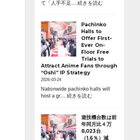
:
て「人手不足…
続きを読む
ン
採
コ
用
ホ
市
Pachinko
ー
場
Halls to
ル
動
Offer First-
は
向
Ever On-
6,464
レ
Floor Free
店。
ポ
Trials to
前
ー
Attract Anime Fans through
年
ト
“Oshi” IP Strategy
比
for
2026-03-24
242
パ
店
Nationwide pachinko halls will
チ
:
（3.6％）
host a gr…
続きを読む
ン
Pachinko
減
コ
Halls
業
to
遊技機台数は前
界
Offer
年同月比４万
（4
First-
8,023台
月
Ever
（1.6％）減