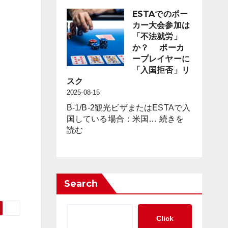
キ
策」
シ
ESTAでのポー
の
コ
カー大会参加は
新
の
「不法就労」
た
カ
か？ ポーカ
な
ジ
ープレイヤーに
枠
ノ
「入国拒否」リ
組
に
スク
み
見
2025-08-15
の
る
必
B-1/B-2観光ビザまたはESTAで入
「現
要
国している場合：米国…
続きを
金
:
性
読む
の
ESTA
が
集
で
迫
中
の
っ
管
ポ
て
理」
Search
ー
い
と
カ
る
「完
ー
全
Click
大
ト