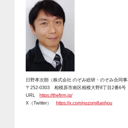
日野孝次朗（株式会社 のぞみ総研・のぞみ合同
〒252-0303 相模原市南区相模大野8丁目2番
URL
https://thefirm.jp/
X（Twitter）
https://x.com/nozomifueihou