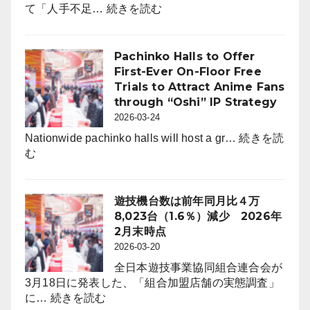
の
:
て「人手不足…
続きを読む
パ
採
チ
用
ン
市
Pachinko Halls to Offer
コ
場
First-Ever On-Floor Free
ホ
動
Trials to Attract Anime Fans
ー
向
through “Oshi” IP Strategy
ル
レ
2026-03-24
は
ポ
6,464
Nationwide pachinko halls will host a gr…
続きを読
ー
:
店。
む
ト
Pachinko
前
for
Halls
年
パ
to
比
遊技機台数は前年同月比４万
チ
Offer
242
8,023台（1.6％）減少 2026年
ン
First-
店
2月末時点
コ
Ever
（3.6％）
2026-03-20
業
On-
減
界
全日本遊技事業協同組合連合会が
Floor
（4
3月18日に発表した、「組合加盟店舗の実態調査」
Free
:
月
に…
続きを読む
Trials