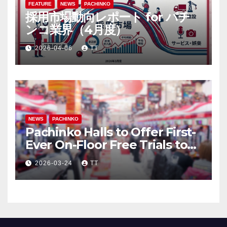
FEATURE
NEWS
PACHINKO
採用市場動向レポート for パチ
ンコ業界（4月度）
2026-04-06
TT
NEWS
PACHINKO
Pachinko Halls to Offer First-
Ever On-Floor Free Trials to
Attract Anime Fans through
2026-03-24
TT
“Oshi” IP Strategy