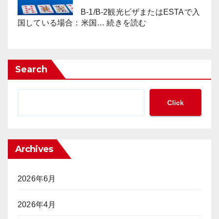
の
か？
ジ
新
B-1/B-2観光ビザまたはESTAで入
ノ
:
た
国している場合：米国…
続きを読む
に
ESTA
な
見
で
枠
る
の
組
「現
ポ
み
Search
金
ー
の
の
カ
必
集
ー
要
Click
中
大
性
管
会
が
理」
参
迫
と
加
っ
「完
Archives
は
て
全
「不
い
ト
法
る
ラ
2026年6月
就
ッ
労」
キ
2026年4月
か？
ン