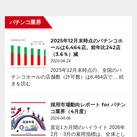
パチンコ業界
2025年12月末時点のパチンコホ
ールは6,464店。前年比242店
（3.6％）減
2026-04-24
2025年12月末時点の、全国のパ
チンコホールの店舗数（許可数）は6,464店で…
続
:
きを読む
2025
年
12
採用市場動向レポート for パチン
月
コ業界（4月度）
末
2026-04-06
時
直近1カ月間のハイライト 2026年
点
2月・3月の雇用指標は、全体とし