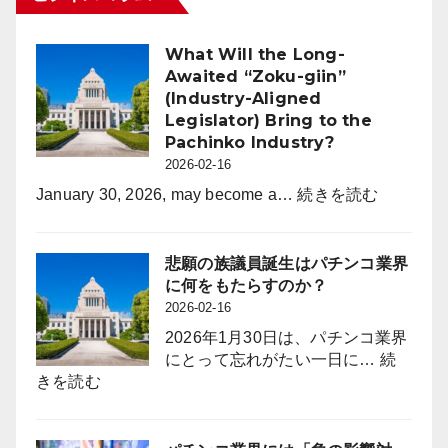
チ
ム
月
ン
2026
末
コ
What Will the Long-
年
時
業
Awaited “Zoku-giin”
度
点
界
(Industry-Aligned
よ
（3
Legislator) Bring to the
り
月
Pachinko Industry?
年
度）
2026-02-16
間
休
:
January 30, 2026, may become a…
続きを読む
日
What
を
Will
120
the
悲願の族議員誕生はパチンコ業界
日
Long-
に何をもたらすのか？
に
Awaited
2026-02-16
拡
“Zoku-
2026年1月30日は、パチンコ業界
大
giin”
にとって忘れがたい一日に…
続
採
(Industry-
:
きを読む
用
Aligned
悲
力
Legislator
願
強
Bring
の