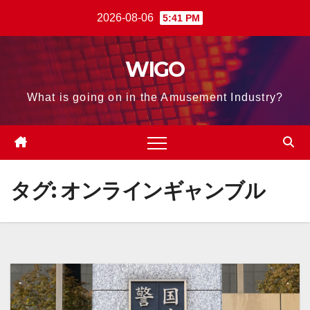
Skip
2026-08-06
5:41 PM
to
content
WIGO
What is going on in the Amusement Industry?
タグ:
オンラインギャンブル