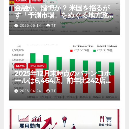
CASINO
NEWS
金融か、賭博か？ 米国を揺るが
す「予測市場」をめぐる地方政府
と連邦政府の攻防
2026-06-14
TT
NEWS
PACHINKO
2025年12月末時点のパチンコホ
ールは6,464店。前年比242店
（3.6％）減
2026-04-24
TT