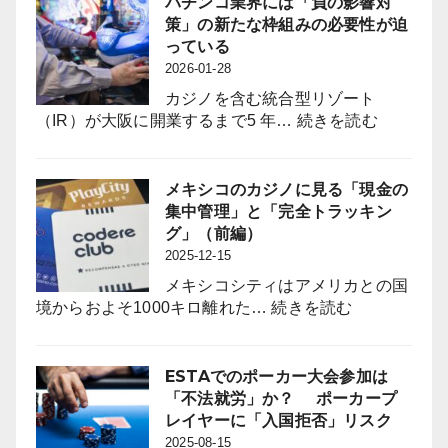
パチンコ業界には「負の影響対
化
to
族
策」の新たな枠組みの必要性が迫
と
the
議
っている
定
Pachinko
員
2026-01-28
着
Industry?
誕
図
カジノを含む統合型リゾート
生
る
:
（IR）が大阪に開業するまで5 年…
続きを読む
は
パ
パ
チ
チ
ン
メキシコのカジノに見る「現金の
ン
コ
集中管理」と「完全トラッキン
コ
業
グ」（前編）
業
界
2025-12-15
界
に
に
メキシコシティはアメリカとの国
は
何
:
境からおよそ1000キロ離れた…
続きを読む
「負
を
メ
の
も
キ
影
た
シ
ESTAでのポーカー大会参加は
響
ら
コ
「不法就労」か？ ポーカープ
対
す
の
レイヤーに「入国拒否」リスク
策」
の
カ
2025-08-15