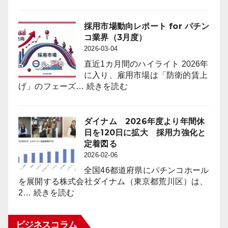
遊
度）
to
技
Attract
機
採用市場動向レポート for パチン
Anime
台
コ業界（3月度）
Fans
数
2026-03-04
through
は
“Oshi”
直近1カ月間のハイライト 2026年
前
IP
に入り、雇用市場は「防衛的賃上
年
Strategy
:
げ」のフェーズ…
続きを読む
同
採
月
用
比
市
ダイナム 2026年度より年間休
４
場
日を120日に拡大 採用力強化と
万
動
定着図る
8,023
向
2026-02-06
台
レ
（1.6％）
全国46都道府県にパチンコホール
ポ
減
を展開する株式会社ダイナム（東京都荒川区）は、
ー
:
少
2…
続きを読む
ト
ダ
2026
for
イ
年
パ
ビジネスコラム
ナ
2