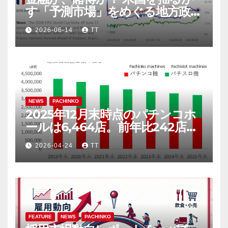
す「予測市場」をめぐる地方政府
と連邦政府の攻防
2026-06-14
TT
NEWS
PACHINKO
2025年12月末時点のパチンコホ
ールは6,464店。前年比242店
（3.6％）減
2026-04-24
TT
FEATURE
NEWS
PACHINKO