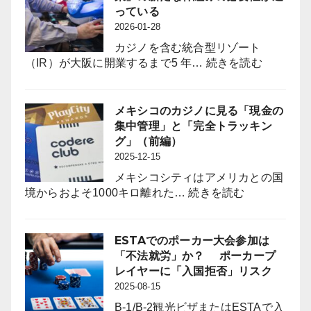
と
the
議
っている
定
Pachinko
員
2026-01-28
着
Industry?
誕
図
カジノを含む統合型リゾート
生
る
:
（IR）が大阪に開業するまで5 年…
続きを読む
は
パ
パ
チ
チ
ン
メキシコのカジノに見る「現金の
ン
コ
集中管理」と「完全トラッキン
コ
業
グ」（前編）
業
界
2025-12-15
界
に
に
メキシコシティはアメリカとの国
は
何
:
境からおよそ1000キロ離れた…
続きを読む
「負
を
メ
の
も
キ
影
た
シ
ESTAでのポーカー大会参加は
響
ら
コ
「不法就労」か？ ポーカープ
対
す
の
レイヤーに「入国拒否」リスク
策」
の
カ
2025-08-15
の
か？
ジ
新
B-1/B-2観光ビザまたはESTAで入