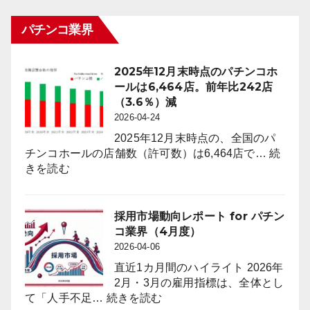
パチンコ業界
2025年12月末時点のパチンコホ
ールは6,464店。前年比242店
（3.6％）減
2026-04-24
2025年12月末時点の、全国のパ
チンコホールの店舗数（許可数）は6,464店で…
続
:
きを読む
2025
年
12
採用市場動向レポート for パチン
月
コ業界（4月度）
末
2026-04-06
時
直近1カ月間のハイライト 2026年
点
2月・3月の雇用指標は、全体とし
の
:
て「人手不足…
続きを読む
パ