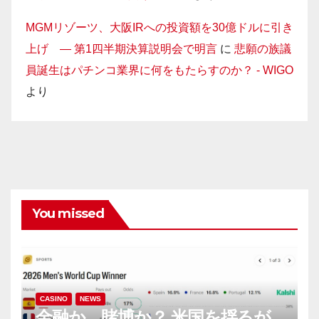
MGMリゾーツ、大阪IRへの投資額を30億ドルに引き
上げ — 第1四半期決算説明会で明言
に
悲願の族議
員誕生はパチンコ業界に何をもたらすのか？ - WIGO
より
You missed
CASINO
NEWS
金融か、賭博か？ 米国を揺るが