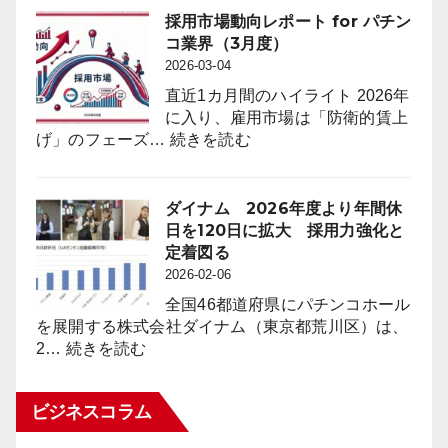
Attract
機
採用市場動向レポート for パチン
Anime
台
コ業界（3月度）
Fans
数
2026-03-04
through
は
“Oshi”
直近1カ月間のハイライト 2026年
前
IP
に入り、雇用市場は「防衛的賃上
年
Strategy
:
げ」のフェーズ…
続きを読む
同
採
月
用
比
市
ダイナム 2026年度より年間休
４
場
日を120日に拡大 採用力強化と
万
動
定着図る
8,023
向
2026-02-06
台
レ
（1.6％）
全国46都道府県にパチンコホール
ポ
減
を展開する株式会社ダイナム（東京都荒川区）は、
ー
:
少
2…
続きを読む
ト
ダ
2026
for
イ
年
パ
ビジネスコラム
ナ
2
チ
ム
月
ン