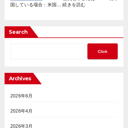
ノ
:
た
国している場合：米国…
続きを読む
に
ESTA
な
見
で
枠
る
の
組
「現
ポ
み
Search
金
ー
の
の
カ
必
集
ー
要
Click
中
大
性
管
会
が
理」
参
迫
と
加
っ
「完
Archives
は
て
全
「不
い
ト
法
る
ラ
2026年6月
就
ッ
労」
キ
2026年4月
か？
ン
グ」
ポ
2026年3月
（前