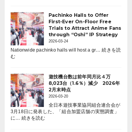
採
チ
用
ン
市
Pachinko Halls to Offer
コ
場
First-Ever On-Floor Free
ホ
動
Trials to Attract Anime Fans
ー
向
through “Oshi” IP Strategy
ル
レ
2026-03-24
は
ポ
6,464
Nationwide pachinko halls will host a gr…
続きを読
ー
:
店。
む
ト
Pachinko
前
for
Halls
年
パ
to
比
遊技機台数は前年同月比４万
チ
Offer
242
8,023台（1.6％）減少 2026年
ン
First-
店
2月末時点
コ
Ever
（3.6％）
2026-03-20
業
On-
減
界
全日本遊技事業協同組合連合会が
Floor
（4
3月18日に発表した、「組合加盟店舗の実態調査」
Free
:
月
に…
続きを読む
Trials
遊
度）
to
技