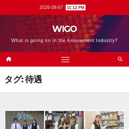
Skip
2026-08-07
11:12 PM
to
content
WIGO
What is going on in the Amusement Industry?
タグ:
待遇