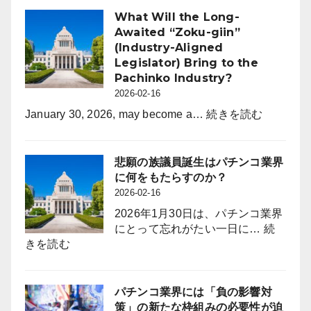
2026
末
コ
What Will the Long-
年
時
業
Awaited “Zoku-giin”
度
点
界
(Industry-Aligned
よ
（3
Legislator) Bring to the
り
月
Pachinko Industry?
年
度）
2026-02-16
間
休
:
January 30, 2026, may become a…
続きを読む
日
What
を
Will
120
the
悲願の族議員誕生はパチンコ業界
日
Long-
に何をもたらすのか？
に
Awaited
2026-02-16
拡
“Zoku-
2026年1月30日は、パチンコ業界
大
giin”
にとって忘れがたい一日に…
続
採
(Industry-
:
きを読む
用
Aligned
悲
力
Legislator
願
強
Bring
の
パチンコ業界には「負の影響対
化
to
族
策」の新たな枠組みの必要性が迫