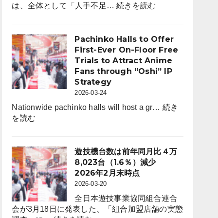
:
は、全体として「人手不足…
続きを読む
パ
採
チ
用
ン
市
Pachinko Halls to Offer
コ
場
First-Ever On-Floor Free
ホ
動
Trials to Attract Anime
ー
向
Fans through “Oshi” IP
ル
レ
Strategy
は
ポ
2026-03-24
6,464
ー
店。
Nationwide pachinko halls will host a gr…
続き
ト
:
前
を読む
for
Pachinko
年
パ
Halls
比
チ
to
242
遊技機台数は前年同月比４万
ン
Offer
店
8,023台（1.6％）減少
コ
First-
（3.6％）
2026年2月末時点
業
Ever
減
2026-03-20
界
On-
（4
全日本遊技事業協同組合連合
Floor
月
会が3月18日に発表した、「組合加盟店舗の実態
Free