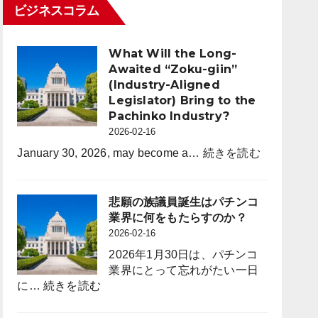
パ
ビジネスコラム
2
ナ
チ
月
ム
ン
末
2026
コ
What Will the Long-
時
年
業
Awaited “Zoku-giin”
点
度
界
(Industry-Aligned
よ
（3
Legislator) Bring to the
り
月
Pachinko Industry?
年
度）
2026-02-16
間
休
:
January 30, 2026, may become a…
続きを読む
日
What
を
Will
120
the
悲願の族議員誕生はパチンコ
日
Long-
業界に何をもたらすのか？
に
Awaited
2026-02-16
拡
“Zoku-
2026年1月30日は、パチンコ
大
giin”
業界にとって忘れがたい一日
採
(Industry-
:
に…
続きを読む
用
Aligned
悲
力
Legislator)
願