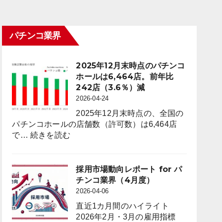
パチンコ業界
2025年12月末時点のパチンコ
ホールは6,464店。前年比
242店（3.6％）減
2026-04-24
2025年12月末時点の、全国の
パチンコホールの店舗数（許可数）は6,464店
:
で…
続きを読む
2025
年
12
採用市場動向レポート for パ
月
チンコ業界（4月度）
末
2026-04-06
時
直近1カ月間のハイライト
点
2026年2月・3月の雇用指標
の