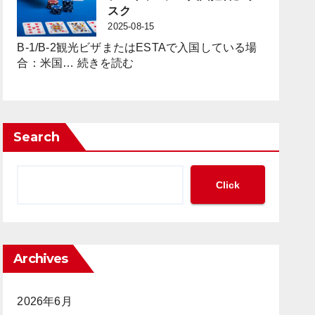
策」
の
カ
スク
の
か？
ジ
2025-08-15
新
ノ
た
B-1/B-2観光ビザまたはESTAで入国している場
に
:
な
合：米国…
続きを読む
見
ESTA
枠
る
で
組
「現
の
み
金
ポ
の
の
Search
ー
必
集
カ
要
中
ー
性
管
Click
大
が
理」
会
迫
と
参
っ
「完
加
て
全
は
い
ト
Archives
「不
る
ラ
法
ッ
就
2026年6月
キ
労」