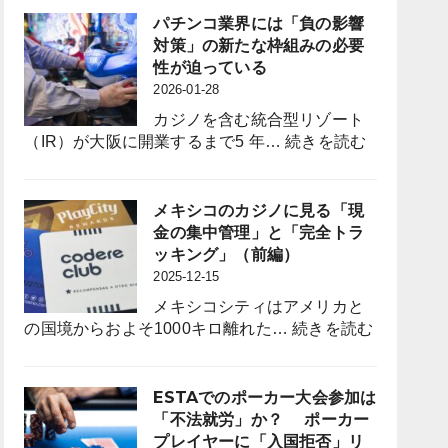
強
Bring
の
パチンコ業界には「負の影響
化
to
族
対策」の新たな枠組みの必要
と
the
議
性が迫っている
定
Pachinko
員
2026-01-28
着
Industry?
誕
図
カジノを含む統合型リゾート
生
る
:
（IR）が大阪に開業するまで5 年…
続きを読む
は
パ
パ
チ
チ
ン
メキシコのカジノに見る「現
ン
コ
金の集中管理」と「完全トラ
コ
業
ッキング」（前編）
業
界
2025-12-15
界
に
に
メキシコシティはアメリカと
は
何
:
の国境からおよそ1000キロ離れた…
続きを読む
「負
を
メ
の
も
キ
影
た
シ
ESTAでのポーカー大会参加は
響
ら
コ
「不法就労」か？ ポーカー
対
す
の
プレイヤーに「入国拒否」リ