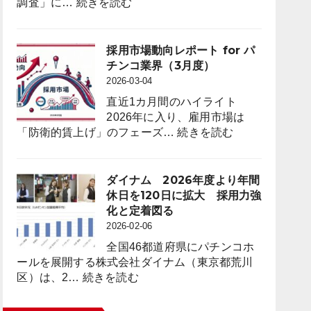
:
度）
調査」に…
続きを読む
Trials
遊
to
技
Attract
機
採用市場動向レポート for パ
Anime
台
チンコ業界（3月度）
Fans
数
2026-03-04
through
は
“Oshi”
直近1カ月間のハイライト
前
IP
2026年に入り、雇用市場は
年
Strategy
:
「防衛的賃上げ」のフェーズ…
続きを読む
同
採
月
用
比
市
ダイナム 2026年度より年間
４
場
休日を120日に拡大 採用力強
万
動
化と定着図る
8,023
向
2026-02-06
台
レ
（1.6％）
全国46都道府県にパチンコホ
ポ
減
ールを展開する株式会社ダイナム（東京都荒川
ー
少
:
区）は、2…
続きを読む
ト
2026
ダ
for
年
イ