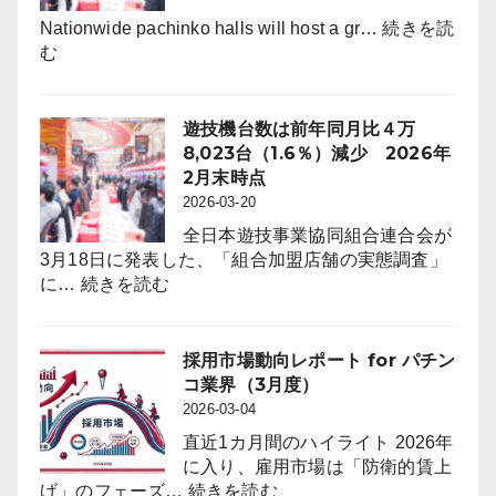
は
ポ
6,464
Nationwide pachinko halls will host a gr…
続きを読
ー
:
店。
む
ト
Pachinko
前
for
Halls
年
パ
to
比
遊技機台数は前年同月比４万
チ
Offer
242
8,023台（1.6％）減少 2026年
ン
First-
店
2月末時点
コ
Ever
（3.6％）
2026-03-20
業
On-
減
界
全日本遊技事業協同組合連合会が
Floor
（4
3月18日に発表した、「組合加盟店舗の実態調査」
Free
:
月
に…
続きを読む
Trials
遊
度）
to
技
Attract
機
採用市場動向レポート for パチン
Anime
台
コ業界（3月度）
Fans
数
2026-03-04
through
は
“Oshi”
直近1カ月間のハイライト 2026年
前
IP
に入り、雇用市場は「防衛的賃上
年
Strategy
:
げ」のフェーズ…
続きを読む