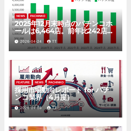
NEWS
PACHINKO
2025年12月末時点のパチンコホ
ールは6,464店。前年比242店
（3.6％）減
2026-04-24
TT
FEATURE
NEWS
PACHINKO
採用市場動向レポート for パチ
ンコ業界（4月度）
2026-04-06
TT