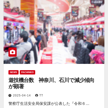
NEWS
PACHINKO
遊技機台数 神奈川、石川で減少傾向
が顕著
2025-04-14
TT
警察庁生活安全局保安課が公表した『令和６…