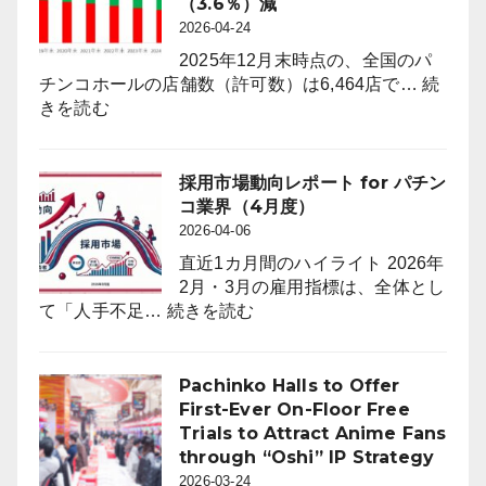
（3.6％）減
2026-04-24
2025年12月末時点の、全国のパ
チンコホールの店舗数（許可数）は6,464店で…
続
:
きを読む
2025
年
12
採用市場動向レポート for パチン
月
コ業界（4月度）
末
2026-04-06
時
直近1カ月間のハイライト 2026年
点
2月・3月の雇用指標は、全体とし
の
:
て「人手不足…
続きを読む
パ
採
チ
用
ン
市
Pachinko Halls to Offer
コ
場
First-Ever On-Floor Free
ホ
動
Trials to Attract Anime Fans
ー
向
through “Oshi” IP Strategy
ル
レ
2026-03-24