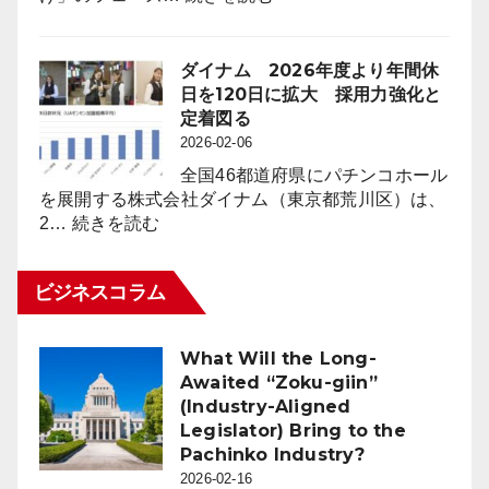
同
採
月
用
比
市
ダイナム 2026年度より年間休
４
場
日を120日に拡大 採用力強化と
万
動
定着図る
8,023
向
2026-02-06
台
レ
（1.6％）
全国46都道府県にパチンコホール
ポ
減
を展開する株式会社ダイナム（東京都荒川区）は、
ー
:
少
2…
続きを読む
ト
ダ
2026
for
イ
年
パ
ビジネスコラム
ナ
2
チ
ム
月
ン
2026
末
コ
What Will the Long-
年
時
業
Awaited “Zoku-giin”
度
点
界
(Industry-Aligned
よ
（3
Legislator) Bring to the
り
月
Pachinko Industry?
年
度）
2026-02-16
間