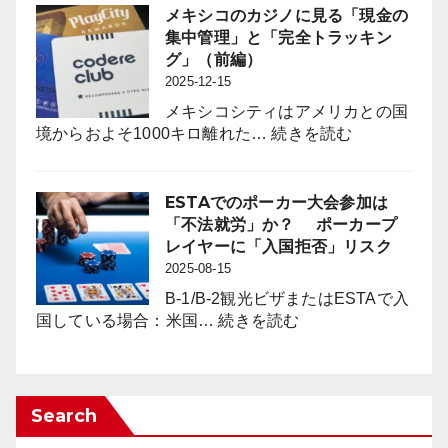
チ
ン
メキシコのカジノに見る「現金の
ン
コ
集中管理」と「完全トラッキン
コ
業
グ」（前編）
業
界
2025-12-15
界
に
に
メキシコシティはアメリカとの国
は
何
:
境からおよそ1000キロ離れた…
続きを読む
「負
を
メ
の
も
キ
影
た
シ
ESTAでのポーカー大会参加は
響
ら
コ
「不法就労」か？ ポーカープ
対
す
の
レイヤーに「入国拒否」リスク
策」
の
カ
2025-08-15
の
か？
ジ
新
B-1/B-2観光ビザまたはESTAで入
ノ
:
た
国している場合：米国…
続きを読む
に
ESTA
な
見
で
枠
る
の
組
「現
ポ
み
Search
金
ー
の
の