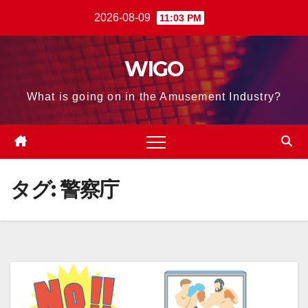
Skip
2026-08-09
11:03 PM
to
content
WIGO
What is going on in the Amusement Industry?
タグ:
警察庁