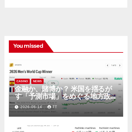
You missed
CASINO
NEWS
金融か、賭博か？ 米国を揺るが
す「予測市場」をめぐる地方政府
と連邦政府の攻防
2026-06-14
TT