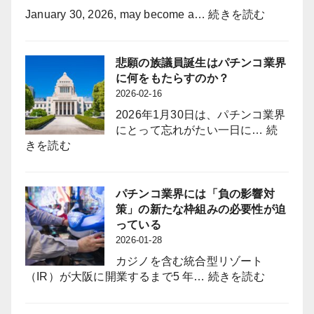
休
:
January 30, 2026, may become a…
続きを読む
日
What
を
Will
120
the
悲願の族議員誕生はパチンコ業界
日
Long-
に何をもたらすのか？
に
Awaited
2026-02-16
拡
“Zoku-
2026年1月30日は、パチンコ業界
大
giin”
にとって忘れがたい一日に…
続
採
(Industry-
:
きを読む
用
Aligned
悲
力
Legislator
願
強
Bring
の
パチンコ業界には「負の影響対
化
to
族
策」の新たな枠組みの必要性が迫
と
the
議
っている
定
Pachinko
員
2026-01-28
着
Industry?
誕
図
カジノを含む統合型リゾート
生
る
:
（IR）が大阪に開業するまで5 年…
続きを読む
は
パ
パ
チ