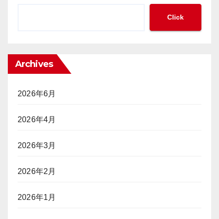
カ
必
集
ー
要
Click
中
大
性
管
会
が
理」
参
迫
と
加
っ
「完
Archives
は
て
全
「不
い
ト
法
る
ラ
2026年6月
就
ッ
労」
キ
2026年4月
か？
ン
グ」
ポ
2026年3月
（前
ー
編）
カ
2026年2月
ー
プ
レ
2026年1月
イ
ヤ