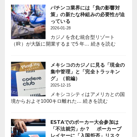
強
Bring
の
パチンコ業界には「負の影響対
化
to
族
策」の新たな枠組みの必要性が迫
と
the
議
っている
定
Pachinko
員
2026-01-28
着
Industry?
誕
図
カジノを含む統合型リゾート
生
る
:
（IR）が大阪に開業するまで5 年…
続きを読む
は
パ
パ
チ
チ
ン
メキシコのカジノに見る「現金の
ン
コ
集中管理」と「完全トラッキン
コ
業
グ」（前編）
業
界
2025-12-15
界
に
に
メキシコシティはアメリカとの国
は
何
:
境からおよそ1000キロ離れた…
続きを読む
「負
を
メ
の
も
キ
影
た
シ
ESTAでのポーカー大会参加は
響
ら
コ
「不法就労」か？ ポーカープ
対
す
の
レイヤーに「入国拒否」リスク