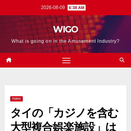
Skip
2026-08-09
6:38 AM
to
content
WIGO
What is going on in the Amusement Industry?
TOPIC
タイの「カジノを含む
大型複合娯楽施設」は