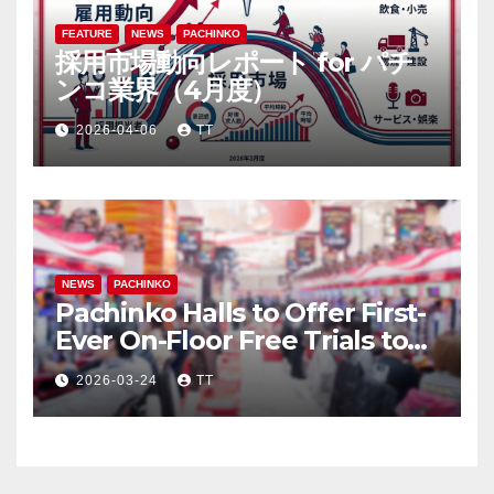
FEATURE
NEWS
PACHINKO
採用市場動向レポート for パチ
ンコ業界（4月度）
2026-04-06
TT
NEWS
PACHINKO
Pachinko Halls to Offer First-
Ever On-Floor Free Trials to
Attract Anime Fans through
2026-03-24
TT
“Oshi” IP Strategy