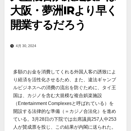
大阪・夢洲IRより早く
開業するだろう
4月 30, 2024
多額のお金を消費してくれる外国人客の誘致によ
り経済を活性化させるため、また、違法ギャンブ
ルビジネスへの消費の流出を防ぐために、タイ王
国は、カジノを含む大規模な複合娯楽施設
（Entertainment Complexesと呼ばれている）を
開設する法律的な準備（＝カジノ合法化）を進め
ている。3月28日の下院では出席議員257人中253
人が賛成票を投じ、この結果が内閣に送られた。