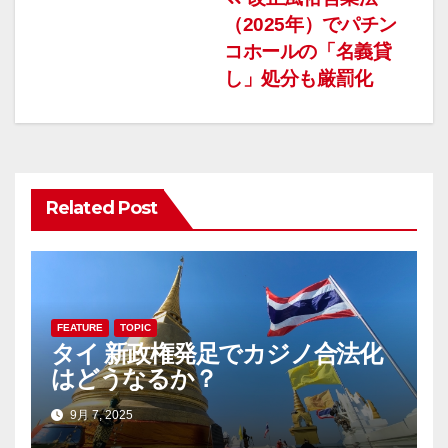
投
（2025年）でパチン
稿
コホールの「名義貸
ナ
し」処分も厳罰化
ビ
ゲ
ー
Related Post
シ
ョ
ン
FEATURE
TOPIC
タイ 新政権発足でカジノ合法化
はどうなるか？
9月 7, 2025