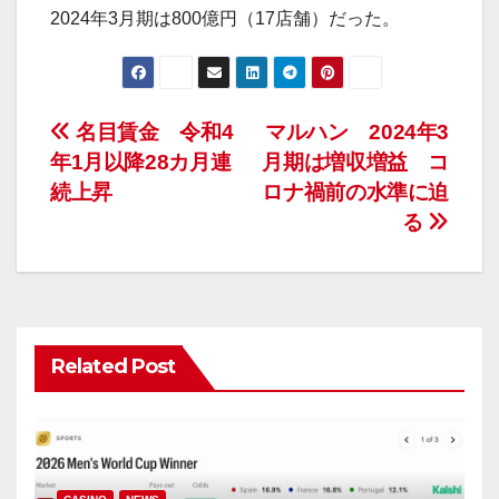
2024年3月期は800億円（17店舗）だった。
投
名目賃金 令和4
マルハン 2024年3
年1月以降28カ月連
月期は増収増益 コ
稿
続上昇
ロナ禍前の水準に迫
ナ
る
ビ
ゲ
ー
Related Post
シ
ョ