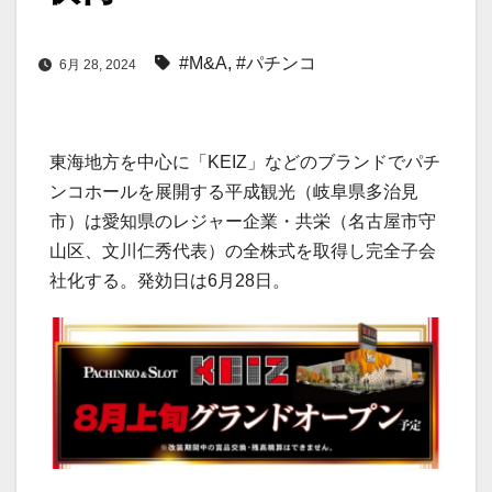
#M&A
,
#パチンコ
6月 28, 2024
東海地方を中心に「KEIZ」などのブランドでパチ
ンコホールを展開する平成観光（岐阜県多治見
市）は愛知県のレジャー企業・共栄（名古屋市守
山区、文川仁秀代表）の全株式を取得し完全子会
社化する。発効日は6月28日。