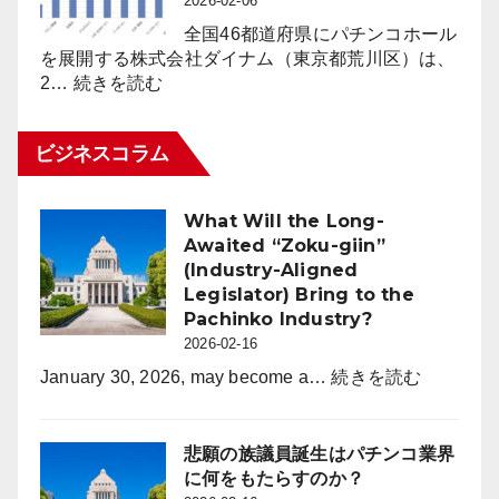
2026-02-06
台
レ
（1.6％）
全国46都道府県にパチンコホール
ポ
減
を展開する株式会社ダイナム（東京都荒川区）は、
ー
:
少
2…
続きを読む
ト
ダ
2026
for
イ
年
パ
ビジネスコラム
ナ
2
チ
ム
月
ン
2026
末
コ
What Will the Long-
年
時
業
Awaited “Zoku-giin”
度
点
界
(Industry-Aligned
よ
（3
Legislator) Bring to the
り
月
Pachinko Industry?
年
度）
2026-02-16
間
休
:
January 30, 2026, may become a…
続きを読む
日
What
を
Will
120
the
悲願の族議員誕生はパチンコ業界
日
Long-
に何をもたらすのか？
に
Awaited