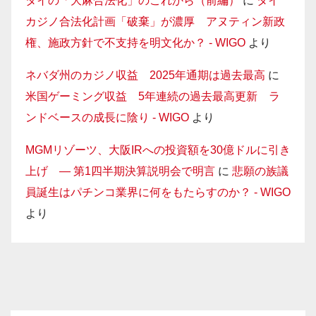
タイの「大麻合法化」のこれから（前編）
に
タイ
カジノ合法化計画「破棄」が濃厚 アヌティン新政
権、施政方針で不支持を明文化か？ - WIGO
より
ネバダ州のカジノ収益 2025年通期は過去最高
に
米国ゲーミング収益 5年連続の過去最高更新 ラ
ンドベースの成長に陰り - WIGO
より
MGMリゾーツ、大阪IRへの投資額を30億ドルに引き
上げ — 第1四半期決算説明会で明言
に
悲願の族議
員誕生はパチンコ業界に何をもたらすのか？ - WIGO
より