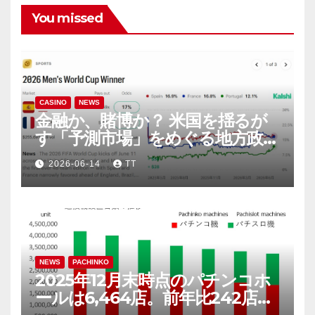
You missed
CASINO
NEWS
金融か、賭博か？ 米国を揺るが
す「予測市場」をめぐる地方政府
と連邦政府の攻防
2026-06-14
TT
NEWS
PACHINKO
2025年12月末時点のパチンコホ
ールは6,464店。前年比242店