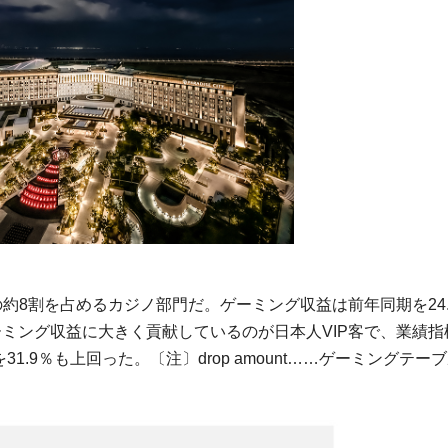
約8割を占めるカジノ部門だ。ゲーミング収益は前年同期を24.
円）。ゲーミング収益に大きく貢献しているのが日本人VIP客で、業績
期を31.9％も上回った。〔注〕drop amount……ゲーミングテー