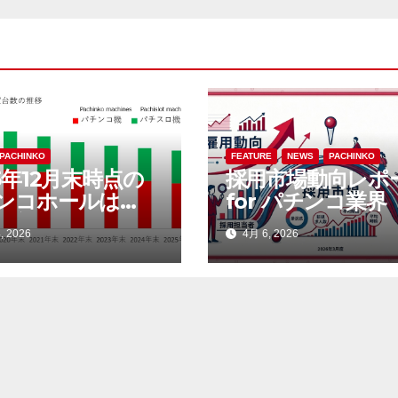
PACHINKO
FEATURE
NEWS
PACHINKO
5年12月末時点の
採用市場動向レポ
ンコホールは
for パチンコ業界
64店。前年比242
月度）
, 2026
4月 6, 2026
3.6％）減