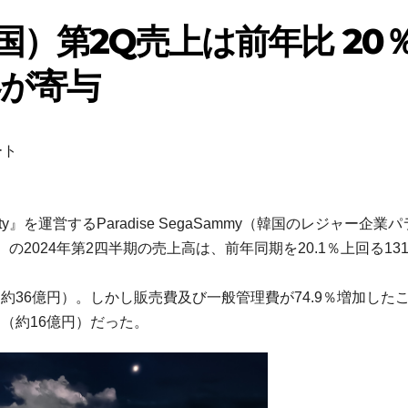
y（韓国）第2Q売上は前年比 20
が寄与
ート
ty』を運営するParadise SegaSammy（韓国のレジャー企業
024年第2四半期の売上高は、前年同期を20.1％上回る131,
 ウォン（約36億円）。しかし販売費及び一般管理費が74.9％増加した
ウォン（約16億円）だった。