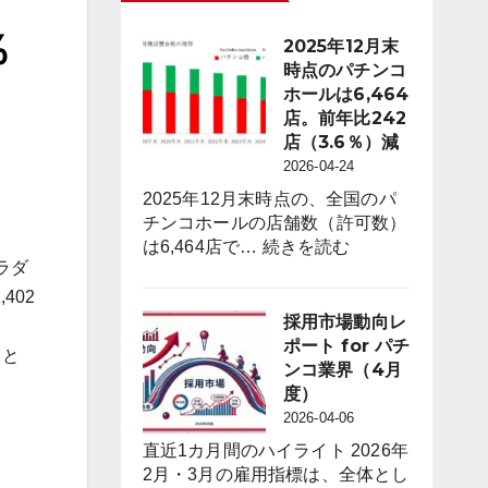
％
2025年12月末
時点のパチンコ
ホールは6,464
店。前年比242
店（3.6％）減
2026-04-24
2025年12月末時点の、全国のパ
チンコホールの店舗数（許可数）
:
は6,464店で…
続きを読む
パラダ
2025
年
402
12
採用市場動向レ
月
ポート for パチ
こと
末
ンコ業界（4月
時
度）
点
2026-04-06
の
直近1カ月間のハイライト 2026年
パ
2月・3月の雇用指標は、全体とし
チ