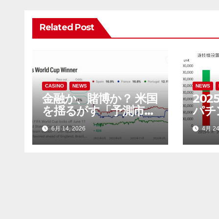
ビ
ゲ
Related Post
ー
シ
ョ
CASINO
NEWS
NEWS
金融か、賭博か？ 米国
202
ン
を揺るがす「予測市
パチ
場」をめぐる地方政府
6,4
6月 14, 2026
4月 24
と連邦政府の攻防
店（