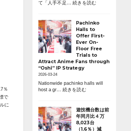
:
て「人手不足…
続きを読む
ン
採
コ
用
ホ
市
Pachinko
ー
場
Halls to
ル
動
Offer First-
は
向
Ever On-
6,464
レ
Floor Free
店。
ポ
Trials to
前
ー
Attract Anime Fans through
年
ト
“Oshi” IP Strategy
比
for
2026-03-24
242
パ
店
Nationwide pachinko halls will
チ
7％
:
（3.6％）
host a gr…
続きを読む
ン
Pachinko
減
指標で
コ
Halls
ブルに
業
to
遊技機台数は前
界
Offer
年同月比４万
（4
First-
8,023台
月
Ever
（1.6％）減