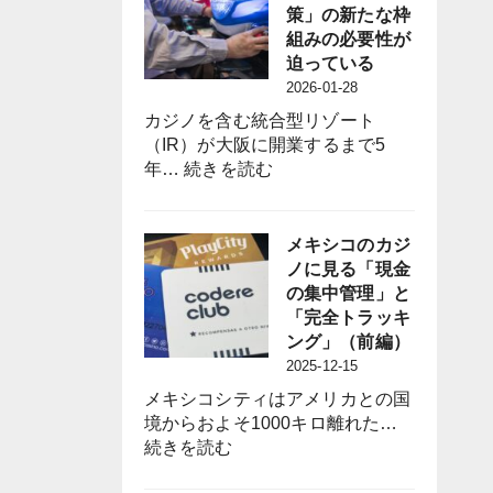
議
策」の新たな枠
員
組みの必要性が
誕
迫っている
生
2026-01-28
は
カジノを含む統合型リゾート
パ
（IR）が大阪に開業するまで5
チ
:
年…
続きを読む
ン
パ
コ
チ
業
ン
メキシコのカジ
界
コ
ノに見る「現金
に
業
の集中管理」と
何
界
「完全トラッキ
を
に
ング」（前編）
も
は
2025-12-15
た
「負
ら
メキシコシティはアメリカとの国
の
す
境からおよそ1000キロ離れた…
影
の
:
続きを読む
響
か？
メ
対