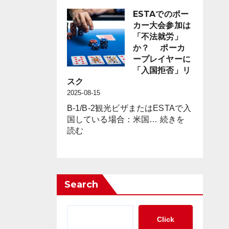
キ
策」
シ
ESTAでのポー
の
コ
カー大会参加は
新
の
「不法就労」
た
カ
か？ ポーカ
な
ジ
ープレイヤーに
枠
ノ
「入国拒否」リ
組
に
スク
み
見
2025-08-15
の
る
必
B-1/B-2観光ビザまたはESTAで入
「現
要
国している場合：米国…
続きを
金
:
性
読む
の
ESTA
が
集
で
迫
中
の
っ
管
ポ
て
理」
Search
ー
い
と
カ
る
「完
ー
全
Click
大
ト