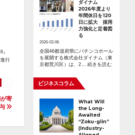
市
ダイナム
8,023
場
2026年度より
台
動
年間休日を120
（1.6％）
向
日に拡大 採用
減
レ
力強化と定着図
少
ポ
る
2026
ー
2026-02-06
年
ト
2
全国46都道府県にパチンコホール
ll』
for
月
を展開する株式会社ダイナム（東
が進行
パ
末
:
京都荒川区）は、2…
続きを読む
チ
時
ダ
ン
点
イ
コ
ビジネスコラム
ナ
業
ム
界
2026
与が寄
（3
What Will
年
与
月
the Long-
度
度）
Awaited
よ
“Zoku-giin”
り
(Industry-
年
Aligned