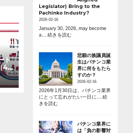
間
Legislator) Bring to the
休
Pachinko Industry?
日
2026-02-16
を
120
January 30, 2026, may become
:
日
a…
続きを読む
What
に
Will
拡
the
大
悲願の族議員誕
ート
Long-
採
生はパチンコ業
（4
Awaited
用
界に何をもたら
“Zoku-
力
すのか？
giin”
強
2026-02-16
(Industry-
化
2026年1月30日は、パチンコ業界
Aligned
と
にとって忘れがたい一日に…
続
Legislator)
定
:
きを読む
Bring
着
悲
to
図
願
the
る
の
パチンコ業界に
Pachinko
族
は「負の影響対
Industry?