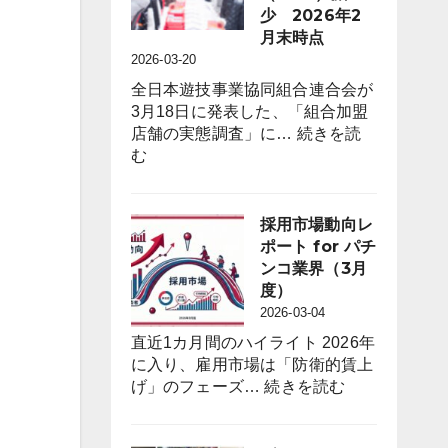
度）
On-
少 2026年2
Floor
月末時点
Free
2026-03-20
Trials
全日本遊技事業協同組合連合会が
to
3月18日に発表した、「組合加盟
Attract
店舗の実態調査」に…
続きを読
Anime
:
む
Fans
遊
through
技
“Oshi”
機
採用市場動向レ
IP
台
ポート for パチ
Strategy
数
ンコ業界（3月
は
度）
前
2026-03-04
年
直近1カ月間のハイライト 2026年
同
に入り、雇用市場は「防衛的賃上
月
:
げ」のフェーズ…
続きを読む
比
採
４
用
万