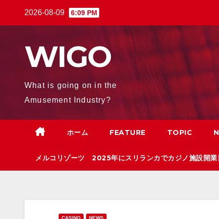
Skip
2026-08-09
6:09 PM
to
content
WIGO
What is going on in the
Amusement Industry?
ホーム
FEATURE
TOPIC
メルコリゾーツ 2025年にスリランカでカジノ施設開業
CASINO
NEWS