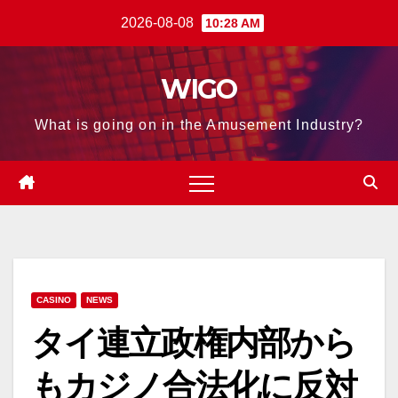
Skip
2026-08-08
10:28 AM
to
content
WIGO
What is going on in the Amusement Industry?
CASINO
NEWS
タイ連立政権内部から
もカジノ合法化に反対