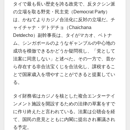
タイで最も長い歴史を誇る政党で、反タクシン派
の立場を取る野党・民主党（Democrat Party）
は、かねてよりカジノ合法化に反対の立場だ。チ
ャイチャナ・デトデチョ（Chaichana
Detdecho）副幹事長は、タイがマカオ、ベトナ
ム、シンガポールのようなギャンブルの中心地の
成功を模倣できるかどうか疑問視し、「党として
法案に同意しない」と述べた。その一方で、昔か
ら存在する非合法宝くじを合法化し、課税するこ
とで国家歳入を増やすことができると提案してい
る。
タイ財務省はカジノを核とした複合エンターテイ
ンメント施設を開設するための法律の草案をすで
に作り終えたと言われている。法案は公聴会を経
て、国民の意見とともに内閣に提出され審議され
る予定。