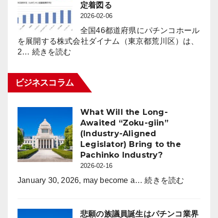
動
定着図る
8,023
向
2026-02-06
台
レ
（1.6％）
全国46都道府県にパチンコホール
ポ
減
を展開する株式会社ダイナム（東京都荒川区）は、
ー
:
少
2…
続きを読む
ト
ダ
2026
for
イ
年
パ
ビジネスコラム
ナ
2
チ
ム
月
ン
2026
末
コ
What Will the Long-
年
時
業
Awaited “Zoku-giin”
度
点
界
(Industry-Aligned
よ
（3
Legislator) Bring to the
り
月
Pachinko Industry?
年
度）
2026-02-16
間
休
:
January 30, 2026, may become a…
続きを読む
日
What
を
Will
120
the
悲願の族議員誕生はパチンコ業界