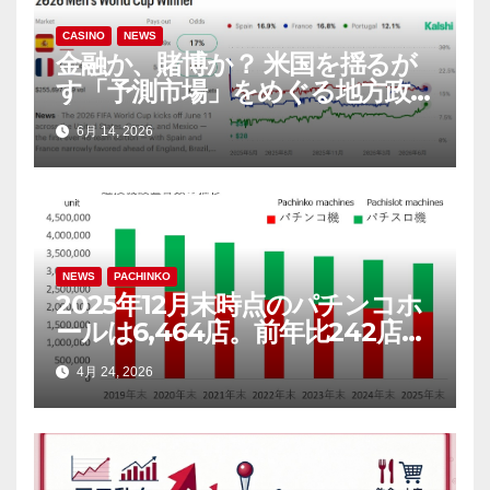
ン
CASINO
NEWS
金融か、賭博か？ 米国を揺るが
す「予測市場」をめぐる地方政
府と連邦政府の攻防
6月 14, 2026
NEWS
PACHINKO
2025年12月末時点のパチンコホ
ールは6,464店。前年比242店
（3.6％）減
4月 24, 2026