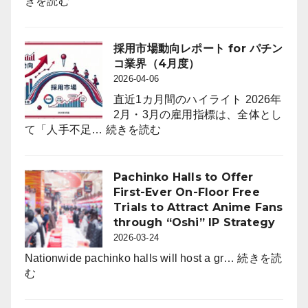
:
きを読む
2025
年
12
採用市場動向レポート for パチン
月
コ業界（4月度）
末
2026-04-06
時
直近1カ月間のハイライト 2026年
点
2月・3月の雇用指標は、全体とし
の
:
て「人手不足…
続きを読む
パ
採
チ
用
ン
市
Pachinko Halls to Offer
コ
場
First-Ever On-Floor Free
ホ
動
Trials to Attract Anime Fans
ー
向
through “Oshi” IP Strategy
ル
レ
2026-03-24
は
ポ
6,464
Nationwide pachinko halls will host a gr…
続きを読
ー
:
店。
む
ト
Pachinko
前
for
Halls
年