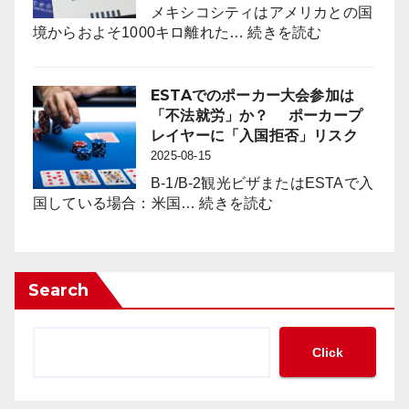
に
に
メキシコシティはアメリカとの国
は
何
:
境からおよそ1000キロ離れた…
続きを読む
「負
を
メ
の
も
キ
影
た
シ
ESTAでのポーカー大会参加は
響
ら
コ
「不法就労」か？ ポーカープ
対
す
の
レイヤーに「入国拒否」リスク
策」
の
カ
2025-08-15
の
か？
ジ
新
B-1/B-2観光ビザまたはESTAで入
ノ
:
た
国している場合：米国…
続きを読む
に
ESTA
な
見
で
枠
る
の
組
「現
ポ
み
Search
金
ー
の
の
カ
必
集
ー
要
Click
中
大
性
管
会
が
理」
参
迫