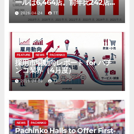
ールは6,464店。前年比242店
（3.6％）減
2026-04-24
TT
FEATURE
NEWS
PACHINKO
採用市場動向レポート for パチ
ンコ業界（4月度）
2026-04-06
TT
NEWS
PACHINKO
Pachinko Halls to Offer First-