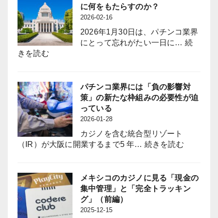
日
Long-
に何をもたらすのか？
に
Awaited
2026-02-16
拡
“Zoku-
2026年1月30日は、パチンコ業界
大
giin”
にとって忘れがたい一日に…
続
採
(Industry-
:
きを読む
用
Aligned
悲
力
Legislator
願
強
Bring
の
パチンコ業界には「負の影響対
化
to
族
策」の新たな枠組みの必要性が迫
と
the
議
っている
定
Pachinko
員
2026-01-28
着
Industry?
誕
図
カジノを含む統合型リゾート
生
る
:
（IR）が大阪に開業するまで5 年…
続きを読む
は
パ
パ
チ
チ
ン
メキシコのカジノに見る「現金の
ン
コ
集中管理」と「完全トラッキン
コ
業
グ」（前編）
業
界
2025-12-15
界