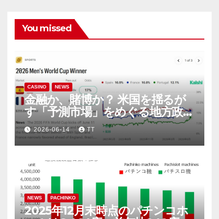
You missed
CASINO
NEWS
金融か、賭博か？ 米国を揺るが
す「予測市場」をめぐる地方政府
と連邦政府の攻防
2026-06-14
TT
NEWS
PACHINKO
2025年12月末時点のパチンコホ