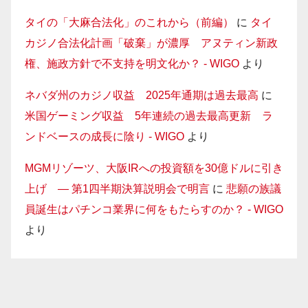
タイの「大麻合法化」のこれから（前編）
に
タイ
カジノ合法化計画「破棄」が濃厚 アヌティン新政
権、施政方針で不支持を明文化か？ - WIGO
より
ネバダ州のカジノ収益 2025年通期は過去最高
に
米国ゲーミング収益 5年連続の過去最高更新 ラ
ンドベースの成長に陰り - WIGO
より
MGMリゾーツ、大阪IRへの投資額を30億ドルに引き
上げ — 第1四半期決算説明会で明言
に
悲願の族議
員誕生はパチンコ業界に何をもたらすのか？ - WIGO
より