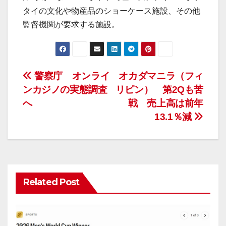
タイの文化や物産品のショーケース施設、その他
監督機関が要求する施設。
投
警察庁 オンライ
オカダマニラ（フィ
ンカジノの実態調査
リピン） 第2Qも苦
稿
へ
戦 売上高は前年
ナ
13.1％減
ビ
ゲ
ー
Related Post
シ
ョ