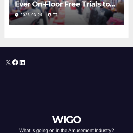
Ever On-Floor Free Trials to
Attract Anime Fans through
2026-03-24
TT
“Oshi” IP Strategy
X
Facebook
LinkedIn
WIGO
What is going on in the Amusement Industry?