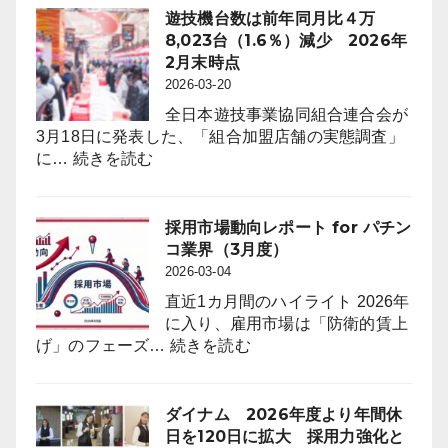
パ
to
比
遊技機台数は前年同月比４万
チ
Offer
242
8,023台（1.6％）減少 2026年
ン
First-
店
2月末時点
コ
Ever
（3.6％）
2026-03-20
業
On-
減
界
全日本遊技事業協同組合連合会が
Floor
（4
3月18日に発表した、「組合加盟店舗の実態調査」
Free
:
月
に…
続きを読む
Trials
遊
度）
to
技
Attract
機
採用市場動向レポート for パチン
Anime
台
コ業界（3月度）
Fans
数
2026-03-04
through
は
“Oshi”
直近1カ月間のハイライト 2026年
前
IP
に入り、雇用市場は「防衛的賃上
年
Strategy
:
げ」のフェーズ…
続きを読む
同
採
月
用
比
市
ダイナム 2026年度より年間休
４
場
日を120日に拡大 採用力強化と
万