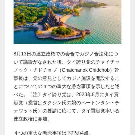
8月13日の連立政権での会合でカジノ合法化につ
いて議論がなされた後、タイ誇り党のチャイチャ
ノック・チドチョブ（Chaichanok Chidchob）幹
事長は、党の意見としてカジノ施設を開設するこ
とについての４つの重大な懸念事項を示したと述
べた。〔注〕タイ誇り党は、2023年8月にタイ貢
献党（党首はタクシン氏の娘のペートンタン・チ
ナワット氏）の要請に応じて、タイ貢献党率いる
連立政権に参加。
４つの重大な懸念事項は下記の4点。