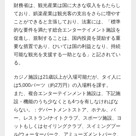
財務省は、観光産業は国に大きな収入をもたらし
ており、娯楽産業は観光客の支出をさらに増やす
ことができると主張しており、法案には、「標準
的な要件を満たす総合エンターテイメント施設を
促進し、規制することは、国内投資を奨励する重
要な措置であり、ひいては国の利益となり、持続
可能な観光を支援する一助となる」と記されてい
る。
カジノ施設は21歳以上が入場可能だが、タイ人に
は5,000バーツ（約2万円）の入場料を課す。
また、複合エンターテインメント施設は、下記施
設・機能のうち少なくとも4つを有しなければな
らない。：デパートメントストア、ホテル、バ
ー、レストラン/ナイトクラブ、スポーツ施設、ヨ
ットもしくはセイリングクラブ、スイミングプー
ル/ウォーターパーク、アミューズメントパーク、