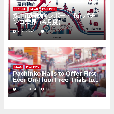
FEATURE
NEWS
PACHINKO
採用市場動向レポート for パチ
ンコ業界（4月度）
2026-04-06
TT
NEWS
PACHINKO
Pachinko Halls to Offer First-
Ever On-Floor Free Trials to
Attract Anime Fans through
2026-03-24
TT
“Oshi” IP Strategy