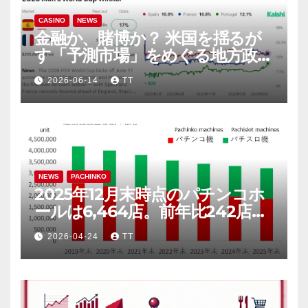
CASINO
NEWS
金融か、賭博か？ 米国を揺るが
す「予測市場」をめぐる地方政府
と連邦政府の攻防
2026-06-14
TT
NEWS
PACHINKO
2025年12月末時点のパチンコホ
ールは6,464店。前年比242店
（3.6％）減
2026-04-24
TT