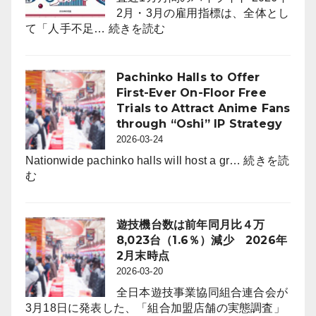
点
2月・3月の雇用指標は、全体とし
の
:
て「人手不足…
続きを読む
パ
採
チ
用
ン
市
Pachinko Halls to Offer
コ
場
First-Ever On-Floor Free
ホ
動
Trials to Attract Anime Fans
ー
向
through “Oshi” IP Strategy
ル
レ
2026-03-24
は
ポ
6,464
Nationwide pachinko halls will host a gr…
続きを読
ー
:
店。
む
ト
Pachinko
前
for
Halls
年
パ
to
比
遊技機台数は前年同月比４万
チ
Offer
242
8,023台（1.6％）減少 2026年
ン
First-
店
2月末時点
コ
Ever
（3.6％）
2026-03-20
業
On-
減
界
全日本遊技事業協同組合連合会が
Floor
（4
3月18日に発表した、「組合加盟店舗の実態調査」
Free