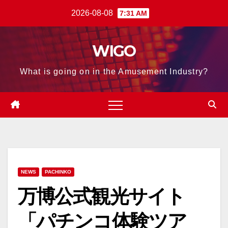
Skip
2026-08-08
7:31 AM
to
content
WIGO
What is going on in the Amusement Industry?
NEWS
PACHINKO
万博公式観光サイト
「パチンコ体験ツア