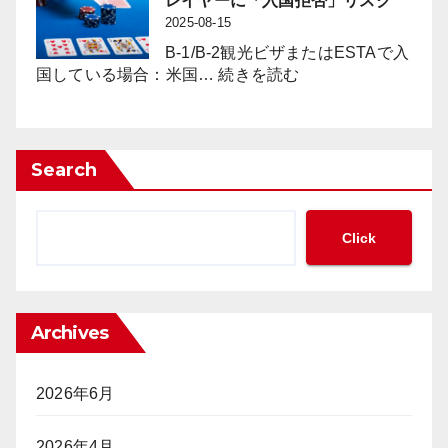
レイヤーに「入国拒否」リスク
策」
の
カ
2025-08-15
の
か？
ジ
新
B-1/B-2観光ビザまたはESTAで入
ノ
:
た
国している場合：米国…
続きを読む
に
ESTA
な
見
で
枠
る
の
組
「現
ポ
み
Search
金
ー
の
の
カ
必
集
ー
要
Click
中
大
性
管
会
が
理」
参
迫
と
加
っ
「完
Archives
は
て
全
「不
い
ト
法
る
ラ
2026年6月
就
ッ
労」
キ
2026年4月
か？