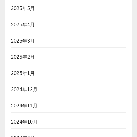
2025年5月
2025年4月
2025年3月
2025年2月
2025年1月
2024年12月
2024年11月
2024年10月