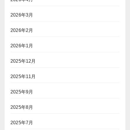
ン
グ」
ポ
2026年3月
（前
ー
編）
カ
2026年2月
ー
プ
レ
2026年1月
イ
ヤ
2025年12月
ー
に
2025年11月
「入
国
拒
2025年9月
否」
リ
2025年8月
ス
ク
2025年7月