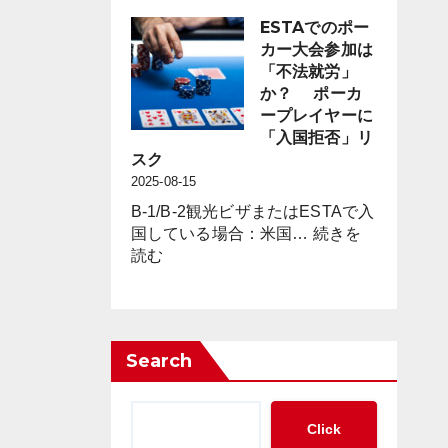
キ
策」
シ
ESTAでのポー
の
コ
カー大会参加は
新
の
「不法就労」
た
カ
か？ ポーカ
な
ジ
ープレイヤーに
枠
ノ
「入国拒否」リ
組
に
スク
み
見
2025-08-15
の
る
必
B-1/B-2観光ビザまたはESTAで入
「現
要
国している場合：米国…
続きを
金
:
性
読む
の
ESTA
が
集
で
迫
中
の
っ
管
ポ
て
理」
Search
ー
い
と
カ
る
「完
ー
全
Click
大
ト