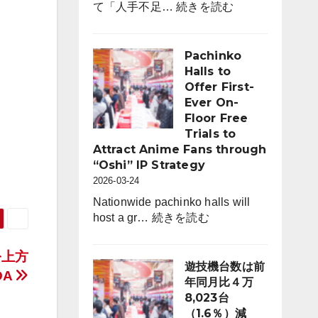
:
て「人手不足…
続きを読む
ン
採
コ
用
ホ
市
Pachinko
ー
場
Halls to
ル
動
Offer First-
は
向
Ever On-
6,464
レ
Floor Free
店。
ポ
Trials to
前
ー
Attract Anime Fans through
年
ト
“Oshi” IP Strategy
比
for
2026-03-24
242
パ
店
Nationwide pachinko halls will
チ
:
（3.6％）
host a gr…
続きを読む
ン
Pachinko
減
コ
Halls
を上方
業
to
遊技機台数は前
界
DA
Offer
年同月比４万
（4
First-
8,023台
月
Ever
（1.6％）減