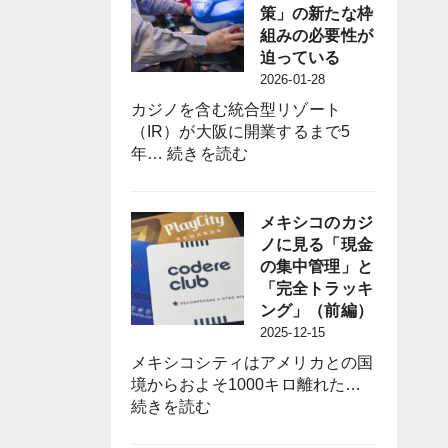
議
策」の新たな枠
員
組みの必要性が
誕
迫っている
生
2026-01-28
は
カジノを含む統合型リゾート
パ
（IR）が大阪に開業するまで5
チ
:
年…
続きを読む
ン
パ
コ
チ
業
ン
メキシコのカジ
界
コ
ノに見る「現金
に
業
の集中管理」と
何
界
「完全トラッキ
を
に
ング」（前編）
も
は
2025-12-15
た
「負
ら
メキシコシティはアメリカとの国
の
す
境からおよそ1000キロ離れた…
影
の
:
続きを読む
響
か？
メ
対