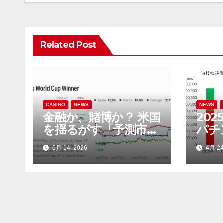
ナ
ビ
ゲ
Related Post
ー
シ
ョ
CASINO
NEWS
NEWS
金融か、賭博か？ 米国
202
ン
を揺るがす「予測市
パチ
場」をめぐる地方政府
6,4
6月 14, 2026
4月 24
と連邦政府の攻防
店（