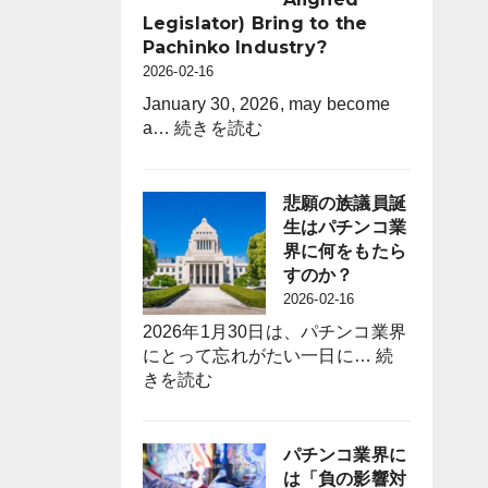
間
Legislator) Bring to the
休
Pachinko Industry?
日
2026-02-16
を
120
January 30, 2026, may become
:
日
a…
続きを読む
What
に
Will
拡
the
大
悲願の族議員誕
Long-
採
生はパチンコ業
Awaited
用
界に何をもたら
“Zoku-
力
すのか？
giin”
強
2026-02-16
(Industry-
化
2026年1月30日は、パチンコ業界
Aligned
と
にとって忘れがたい一日に…
続
Legislator)
定
:
きを読む
Bring
着
悲
to
図
願
the
る
の
パチンコ業界に
Pachinko
族
は「負の影響対
Industry?