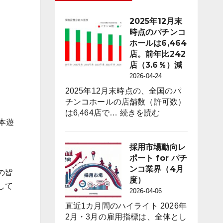
2025年12月末
時点のパチンコ
ホールは6,464
店。前年比242
店（3.6％）減
2026-04-24
2025年12月末時点の、全国のパ
チンコホールの店舗数（許可数）
:
は6,464店で…
続きを読む
本遊
2025
年
12
採用市場動向レ
月
ポート for パチ
末
ンコ業界（4月
の皆
時
度）
して
点
2026-04-06
の
直近1カ月間のハイライト 2026年
パ
2月・3月の雇用指標は、全体とし
チ