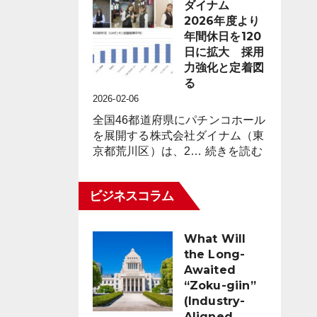
市
ダイナム
8,023
場
2026年度より
台
動
年間休日を120
（1.6％）
向
日に拡大 採用
減
レ
力強化と定着図
少
ポ
る
2026
ー
2026-02-06
年
ト
2
全国46都道府県にパチンコホール
for
月
を展開する株式会社ダイナム（東
パ
末
:
京都荒川区）は、2…
続きを読む
チ
時
ダ
ン
点
イ
コ
ビジネスコラム
ナ
業
ム
界
2026
（3
What Will
年
月
the Long-
度
度）
Awaited
よ
“Zoku-giin”
り
(Industry-
年
Aligned