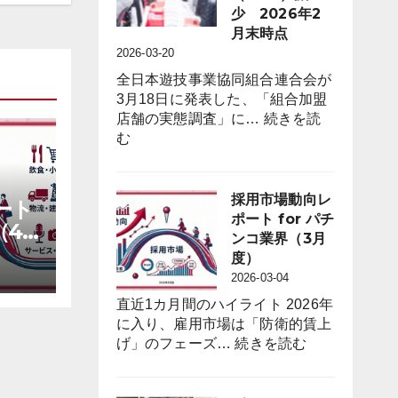
度）
On-
少 2026年2
Floor
月末時点
Free
2026-03-20
Trials
全日本遊技事業協同組合連合会が
to
3月18日に発表した、「組合加盟
Attract
店舗の実態調査」に…
続きを読
Anime
:
む
Fans
遊
through
技
“Oshi”
機
採用市場動向レ
ート
IP
台
ポート for パチ
Strategy
（4
数
ンコ業界（3月
は
度）
前
2026-03-04
年
直近1カ月間のハイライト 2026年
同
に入り、雇用市場は「防衛的賃上
月
:
げ」のフェーズ…
続きを読む
比
採
４
用
万