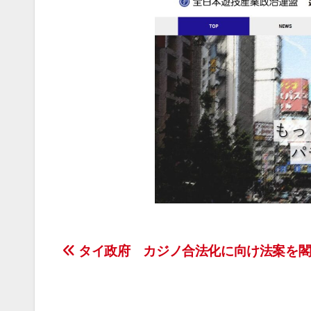
投
タイ政府 カジノ合法化に向け法案を閣
稿