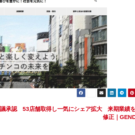
議承認
53店舗取得し一気にシェア拡大 来期業績
修正｜GEN