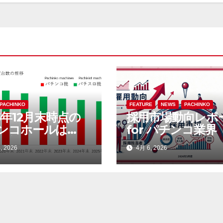
PACHINKO
FEATURE
NEWS
PACHINKO
5年12月末時点の
採用市場動向レポ
ンコホールは
for パチンコ業界
64店。前年比242
月度）
, 2026
4月 6, 2026
3.6％）減