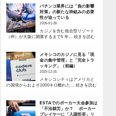
強
Bring
の
パチンコ業界には「負の影響
化
to
族
対策」の新たな枠組みの必要
と
the
議
性が迫っている
定
Pachinko
員
2026-01-28
着
Industry?
誕
図
カジノを含む統合型リゾート
生
る
:
（IR）が大阪に開業するまで5 年…
続きを読む
は
パ
パ
チ
チ
ン
メキシコのカジノに見る「現
ン
コ
金の集中管理」と「完全トラ
コ
業
ッキング」（前編）
業
界
2025-12-15
界
に
に
メキシコシティはアメリカと
は
何
:
の国境からおよそ1000キロ離れた…
続きを読む
「負
を
メ
の
も
キ
影
た
シ
ESTAでのポーカー大会参加は
響
ら
コ
「不法就労」か？ ポーカー
対
す
の
プレイヤーに「入国拒否」リ