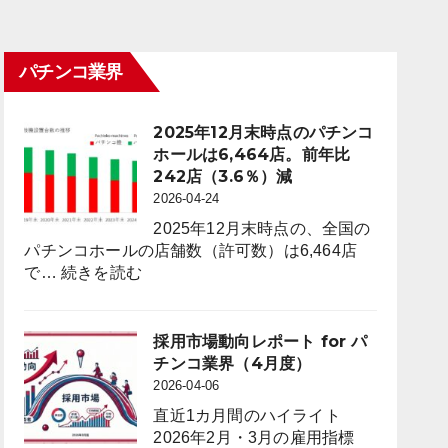
パチンコ業界
2025年12月末時点のパチンコ
ホールは6,464店。前年比
242店（3.6％）減
2026-04-24
2025年12月末時点の、全国の
パチンコホールの店舗数（許可数）は6,464店
:
で…
続きを読む
2025
年
12
採用市場動向レポート for パ
月
チンコ業界（4月度）
末
2026-04-06
時
直近1カ月間のハイライト
点
2026年2月・3月の雇用指標
の