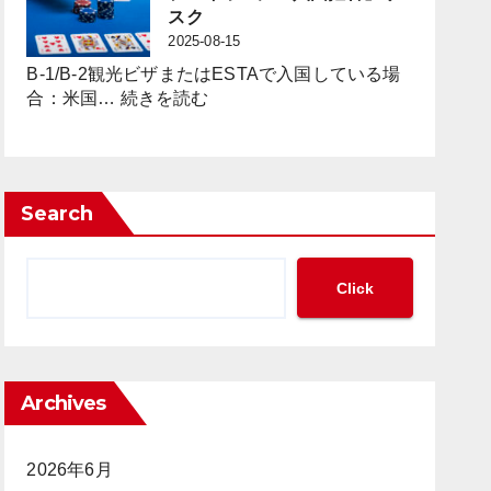
策」
の
カ
スク
の
か？
ジ
2025-08-15
新
ノ
た
B-1/B-2観光ビザまたはESTAで入国している場
に
:
な
合：米国…
続きを読む
見
ESTA
枠
る
で
組
「現
の
み
金
ポ
の
の
Search
ー
必
集
カ
要
中
ー
性
管
Click
大
が
理」
会
迫
と
参
っ
「完
加
て
全
は
い
ト
Archives
「不
る
ラ
法
ッ
就
2026年6月
キ
労」