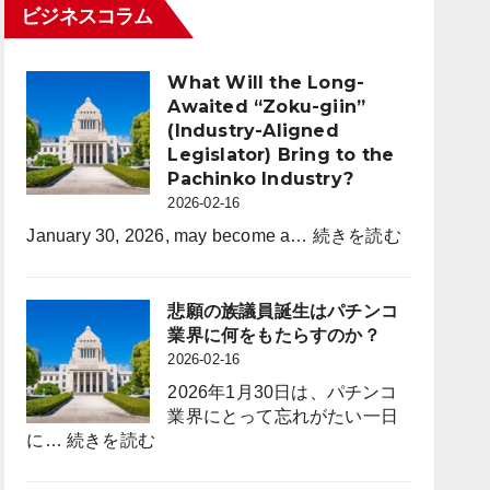
パ
ビジネスコラム
2
ナ
チ
月
ム
ン
末
2026
コ
What Will the Long-
時
年
業
Awaited “Zoku-giin”
点
度
界
(Industry-Aligned
よ
（3
Legislator) Bring to the
り
月
Pachinko Industry?
年
度）
2026-02-16
間
休
:
January 30, 2026, may become a…
続きを読む
日
What
を
Will
120
the
悲願の族議員誕生はパチンコ
日
Long-
業界に何をもたらすのか？
に
Awaited
2026-02-16
拡
“Zoku-
2026年1月30日は、パチンコ
大
giin”
業界にとって忘れがたい一日
採
(Industry-
:
に…
続きを読む
用
Aligned
悲
力
Legislator)
願