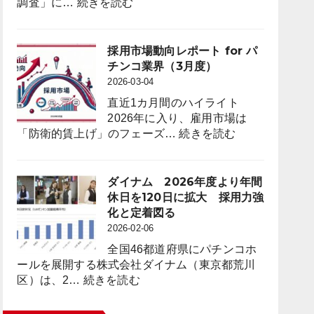
:
度）
調査」に…
続きを読む
Trials
遊
to
技
Attract
機
採用市場動向レポート for パ
Anime
台
チンコ業界（3月度）
Fans
数
2026-03-04
through
は
“Oshi”
直近1カ月間のハイライト
前
IP
2026年に入り、雇用市場は
年
Strategy
:
「防衛的賃上げ」のフェーズ…
続きを読む
同
採
月
用
比
市
ダイナム 2026年度より年間
４
場
休日を120日に拡大 採用力強
万
動
化と定着図る
8,023
向
2026-02-06
台
レ
（1.6％）
全国46都道府県にパチンコホ
ポ
減
ールを展開する株式会社ダイナム（東京都荒川
ー
少
:
区）は、2…
続きを読む
ト
2026
ダ
for
年
イ