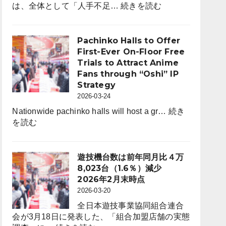
:
は、全体として「人手不足…
続きを読む
パ
採
チ
用
ン
市
Pachinko Halls to Offer
コ
場
First-Ever On-Floor Free
ホ
動
Trials to Attract Anime
ー
向
Fans through “Oshi” IP
ル
レ
Strategy
は
ポ
2026-03-24
6,464
ー
店。
Nationwide pachinko halls will host a gr…
続き
ト
:
前
を読む
for
Pachinko
年
パ
Halls
比
チ
to
242
遊技機台数は前年同月比４万
ン
Offer
店
8,023台（1.6％）減少
コ
First-
（3.6％）
2026年2月末時点
業
Ever
減
2026-03-20
界
On-
（4
全日本遊技事業協同組合連合
Floor
月
会が3月18日に発表した、「組合加盟店舗の実態
Free